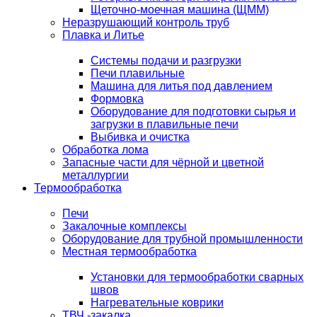
Щеточно-моечная машина (ЩММ)
Неразрушающий контроль труб
Плавка и Литье
Системы подачи и разгрузки
Печи плавильные
Машина для литья под давлением
Формовка
Оборудование для подготовки сырья и
загрузки в плавильные печи
Выбивка и очистка
Обработка лома
Запасные части для чёрной и цветной
металлургии
Термообработка
Печи
Закалочные комплексы
Оборудование для трубной промышленности
Местная термообработка
Установки для термообработки сварных
швов
Нагревательные коврики
ТВЧ -закалка