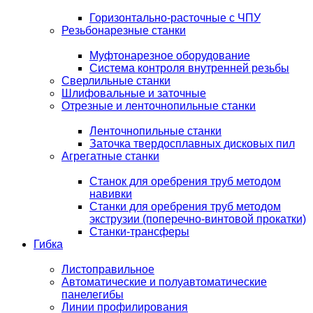
Горизонтально-расточные с ЧПУ
Резьбонарезные станки
Муфтонарезное оборудование
Система контроля внутренней резьбы
Сверлильные станки
Шлифовальные и заточные
Отрезные и ленточнопильные станки
Ленточнопильные станки
Заточка твердосплавных дисковых пил
Агрегатные станки
Станок для оребрения труб методом
навивки
Станки для оребрения труб методом
экструзии (поперечно-винтовой прокатки)
Станки-трансферы
Гибка
Листоправильное
Автоматические и полуавтоматические
панелегибы
Линии профилирования