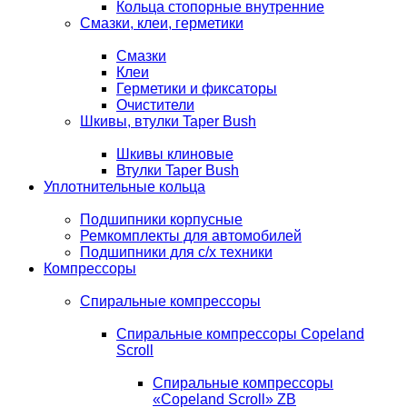
Кольца стопорные внутренние
Смазки, клеи, герметики
Смазки
Клеи
Герметики и фиксаторы
Очистители
Шкивы, втулки Taper Bush
Шкивы клиновые
Втулки Taper Bush
Уплотнительные кольца
Подшипники корпусные
Ремкомплекты для автомобилей
Подшипники для с/х техники
Компрессоры
Спиральные компрессоры
Спиральные компрессоры Copeland
Scroll
Спиральные компрессоры
«Copeland Scroll» ZB