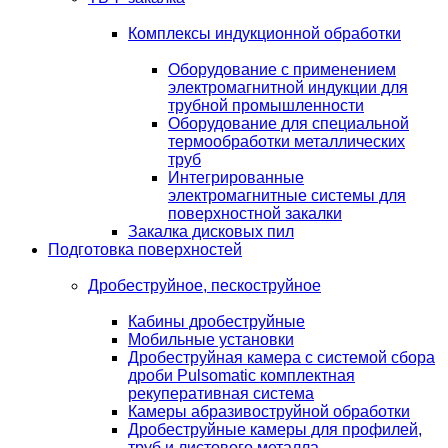
Комплексы индукционной обработки
Оборудование с применением
электромагнитной индукции для
трубной промышленности
Оборудование для специальной
термообработки металлических
труб
Интегрированные
электромагнитные системы для
поверхностной закалки
Закалка дисковых пил
Подготовка поверхностей
Дробеструйное, пескоструйное
Кабины дробеструйные
Мобильные установки
Дробеструйная камера с системой сбора
дроби Pulsomatic комплектная
рекуперативная система
Камеры абразивоструйной обработки
Дробеструйные камеры для профилей,
труб и листового металла