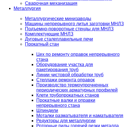
Сварочная механизация
Металлургия
Металлургические минизаводы
Машины непрерывного литья заготовки МНЛЗ
Подъемно-поворотные стенды для МНЛЗ
Комплектующие МНЛЗ
Дуговые сталеплавильные печи
Прокатный стан
Цех по ремонту оправок непрерывного
стана
Оборудование участка для
пакетирования труб
Линии чистовой обработки труб
Стеллажи ремонта оправок
Производство термоупрочненных
периодических арматурных профилей
Клети трубопрокатных станов
Прокатные валки и оправки
непрерывного стана
Шпиндели
Моталки разматывателя и наматывателя
Редукторы для металлургии
Роторные пилы горячей резки металла