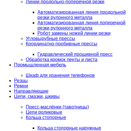
Линии продольно-поперечной резки
Автоматизированная линия продольной
резки рулонного металла
Автоматизированная линия поперечной
резки рулонного металла
Робот замены ножей линии резки
Угловырубные прессы
Координатно-пробивные прессы
Гидравлический прошивной пресс
Обработка кромок ленты и листа
Промышленная мебель
Шкаф для хранения телефонов
Резцы
Ремни
Направляющие
Цепи, смазки, шкивы
Пресс-маслёнки (тавотницы)
Цепи роликовые
Кольца стопорные
Кольца стопорные наружные