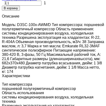
1
1
В корзину
Описание
Модель: D3SC-100x-AWM/D Тип компрессора: поршневой
полугерметичный компрессор Область применения:
системы кондиционирования воздуха, холодильная
техника Разрешена эксплуатация на хладагентах: R-22,
R-404A Объемная производительность, м3/ч: 38 Заправка
маслом, л: 3,7 Марка и тип масла: Emkarate RL32-3MAF
синтетическое полиэфирное Питающее напряжение:
380-420 В, 3-фазы, 50 Гц Максимальный рабочий ток, А:
21,6 Габаритные размеры (длинаxширинаxвысота), мм:
682x370x480 Диаметр патрубка всасывания, дюйм: 1 3/8
Диаметр патрубка нагнетания, дюйм: 1 1/8 Масса нетто,
кг: 174
Характеристики
Тип компрессора
поршневой полугерметичный компрессор
Область использования
системы кондиционирования воздуха, холодильная
техника
Разрешена эксплуатация на хладагентах