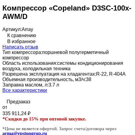
Компрессор «Copeland» D3SC-100x-
AWM/D
Артикул:
Array
К сравнению
В избранное
Написать отзыв
Тип компрессора:
поршневой полугерметичный
компрессор
Область использования:
системы кондиционирования
воздуха, холодильная техника
Разрешена эксплуатация на хладагентах:
R-22, R-404A
Объемная производительность, м3/ч:
38
Заправка маслом, л:
3.7 л
Все характеристики
Предзаказ
от
335 911,24
₽
*Скидки до 15% при оптовой закупке.
*Цена не является офертой. Запрос счета/договора через
arma@epstongrup.ru