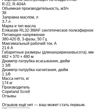
R-22, R-404A
Объемная производительность, м3/ч
38
Заправка маслом, л
3.7 л
Марка и тип масла
Emkarate RL32-3MAF синтетическое полиэфирное
Питающее напряжение
380-420 В, 3-фазы, 50 Гц
Максимальный рабочий ток, А
21.6 А
Габаритные размеры (длинаxширинаxвысота), мм
682 × 370 × 480 м
Диаметр патрубка всасывания, дюйм
1 3/8
Диаметр патрубка нагнетания, дюйм
1 1/8
Масса нетто, кг
174 кг
Производитель
Copeland Scroll
Отзывы
Отзывов ещё нет — ваш может стать первым.