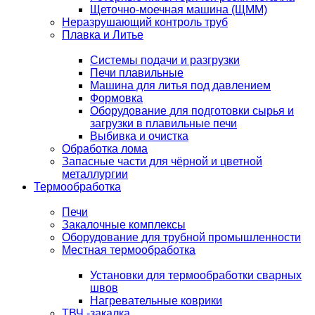
Щеточно-моечная машина (ЩММ)
Неразрушающий контроль труб
Плавка и Литье
Системы подачи и разгрузки
Печи плавильные
Машина для литья под давлением
Формовка
Оборудование для подготовки сырья и
загрузки в плавильные печи
Выбивка и очистка
Обработка лома
Запасные части для чёрной и цветной
металлургии
Термообработка
Печи
Закалочные комплексы
Оборудование для трубной промышленности
Местная термообработка
Установки для термообработки сварных
швов
Нагревательные коврики
ТВЧ -закалка