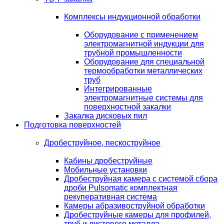
Комплексы индукционной обработки
Оборудование с применением
электромагнитной индукции для
трубной промышленности
Оборудование для специальной
термообработки металлических
труб
Интегрированные
электромагнитные системы для
поверхностной закалки
Закалка дисковых пил
Подготовка поверхностей
Дробеструйное, пескоструйное
Кабины дробеструйные
Мобильные установки
Дробеструйная камера с системой сбора
дроби Pulsomatic комплектная
рекуперативная система
Камеры абразивоструйной обработки
Дробеструйные камеры для профилей,
труб и листового металла