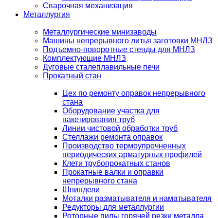
Сварочная механизация
Металлургия
Металлургические минизаводы
Машины непрерывного литья заготовки МНЛЗ
Подъемно-поворотные стенды для МНЛЗ
Комплектующие МНЛЗ
Дуговые сталеплавильные печи
Прокатный стан
Цех по ремонту оправок непрерывного
стана
Оборудование участка для
пакетирования труб
Линии чистовой обработки труб
Стеллажи ремонта оправок
Производство термоупрочненных
периодических арматурных профилей
Клети трубопрокатных станов
Прокатные валки и оправки
непрерывного стана
Шпиндели
Моталки разматывателя и наматывателя
Редукторы для металлургии
Роторные пилы горячей резки металла