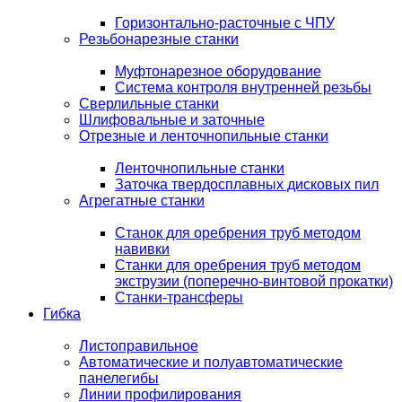
Горизонтально-расточные с ЧПУ
Резьбонарезные станки
Муфтонарезное оборудование
Система контроля внутренней резьбы
Сверлильные станки
Шлифовальные и заточные
Отрезные и ленточнопильные станки
Ленточнопильные станки
Заточка твердосплавных дисковых пил
Агрегатные станки
Станок для оребрения труб методом
навивки
Станки для оребрения труб методом
экструзии (поперечно-винтовой прокатки)
Станки-трансферы
Гибка
Листоправильное
Автоматические и полуавтоматические
панелегибы
Линии профилирования