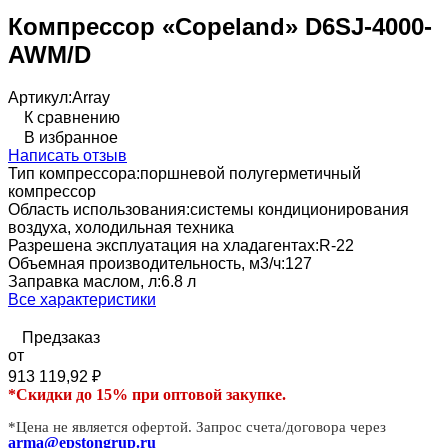
Компрессор «Copeland» D6SJ-4000-
AWM/D
Артикул:
Array
К сравнению
В избранное
Написать отзыв
Тип компрессора:
поршневой полугерметичный
компрессор
Область использования:
системы кондиционирования
воздуха, холодильная техника
Разрешена эксплуатация на хладагентах:
R-22
Объемная производительность, м3/ч:
127
Заправка маслом, л:
6.8 л
Все характеристики
Предзаказ
от
913 119,92
₽
*Скидки до 15% при оптовой закупке.
*Цена не является офертой. Запрос счета/договора через
arma@epstongrup.ru