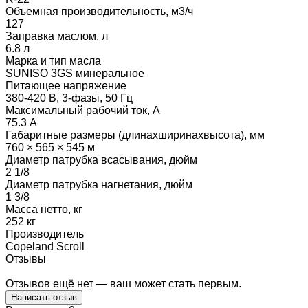
Объемная производительность, м3/ч
127
Заправка маслом, л
6.8 л
Марка и тип масла
SUNISO 3GS минеральное
Питающее напряжение
380-420 В, 3-фазы, 50 Гц
Максимальный рабочий ток, А
75.3 А
Габаритные размеры (длинаxширинаxвысота), мм
760 × 565 × 545 м
Диаметр патрубка всасывания, дюйм
2 1/8
Диаметр патрубка нагнетания, дюйм
1 3/8
Масса нетто, кг
252 кг
Производитель
Copeland Scroll
Отзывы
Отзывов ещё нет — ваш может стать первым.
Написать отзыв