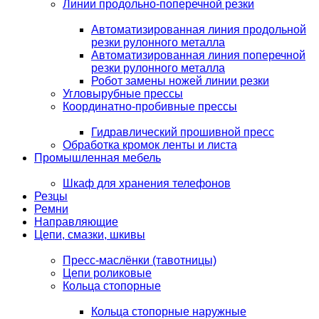
Линии продольно-поперечной резки
Автоматизированная линия продольной
резки рулонного металла
Автоматизированная линия поперечной
резки рулонного металла
Робот замены ножей линии резки
Угловырубные прессы
Координатно-пробивные прессы
Гидравлический прошивной пресс
Обработка кромок ленты и листа
Промышленная мебель
Шкаф для хранения телефонов
Резцы
Ремни
Направляющие
Цепи, смазки, шкивы
Пресс-маслёнки (тавотницы)
Цепи роликовые
Кольца стопорные
Кольца стопорные наружные