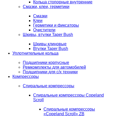
Кольца стопорные внутренние
Смазки, клеи, герметики
Смазки
Клеи
Герметики и фиксаторы
Очистители
Шкивы, втулки Taper Bush
Шкивы клиновые
Втулки Taper Bush
Уплотнительные кольца
Подшипники корпусные
Ремкомплекты для автомобилей
Подшипники для с/х техники
Компрессоры
Спиральные компрессоры
Спиральные компрессоры Copeland
Scroll
Спиральные компрессоры
«Copeland Scroll» ZB