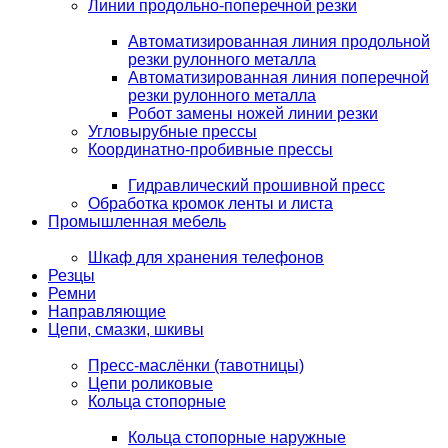
Линии продольно-поперечной резки
Автоматизированная линия продольной
резки рулонного металла
Автоматизированная линия поперечной
резки рулонного металла
Робот замены ножей линии резки
Угловырубные прессы
Координатно-пробивные прессы
Гидравлический прошивной пресс
Обработка кромок ленты и листа
Промышленная мебель
Шкаф для хранения телефонов
Резцы
Ремни
Направляющие
Цепи, смазки, шкивы
Пресс-маслёнки (тавотницы)
Цепи роликовые
Кольца стопорные
Кольца стопорные наружные