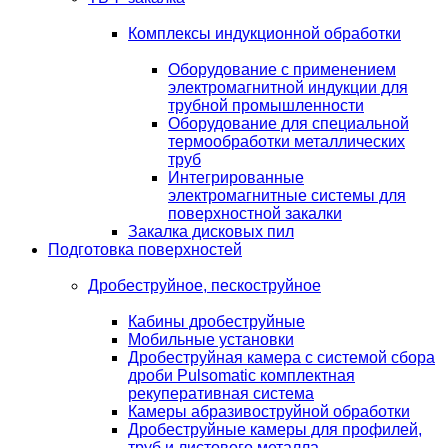
Комплексы индукционной обработки
Оборудование с применением
электромагнитной индукции для
трубной промышленности
Оборудование для специальной
термообработки металлических
труб
Интегрированные
электромагнитные системы для
поверхностной закалки
Закалка дисковых пил
Подготовка поверхностей
Дробеструйное, пескоструйное
Кабины дробеструйные
Мобильные установки
Дробеструйная камера с системой сбора
дроби Pulsomatic комплектная
рекуперативная система
Камеры абразивоструйной обработки
Дробеструйные камеры для профилей,
труб и листового металла