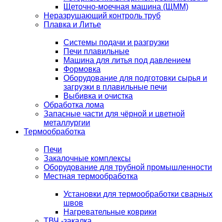
Щеточно-моечная машина (ЩММ)
Неразрушающий контроль труб
Плавка и Литье
Системы подачи и разгрузки
Печи плавильные
Машина для литья под давлением
Формовка
Оборудование для подготовки сырья и
загрузки в плавильные печи
Выбивка и очистка
Обработка лома
Запасные части для чёрной и цветной
металлургии
Термообработка
Печи
Закалочные комплексы
Оборудование для трубной промышленности
Местная термообработка
Установки для термообработки сварных
швов
Нагревательные коврики
ТВЧ -закалка