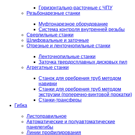
Горизонтально-расточные с ЧПУ
Резьбонарезные станки
Муфтонарезное оборудование
Система контроля внутренней резьбы
Сверлильные станки
Шлифовальные и заточные
Отрезные и ленточнопильные станки
Ленточнопильные станки
Заточка твердосплавных дисковых пил
Агрегатные станки
Станок для оребрения труб методом
навивки
Станки для оребрения труб методом
экструзии (поперечно-винтовой прокатки)
Станки-трансферы
Гибка
Листоправильное
Автоматические и полуавтоматические
панелегибы
Линии профилирования