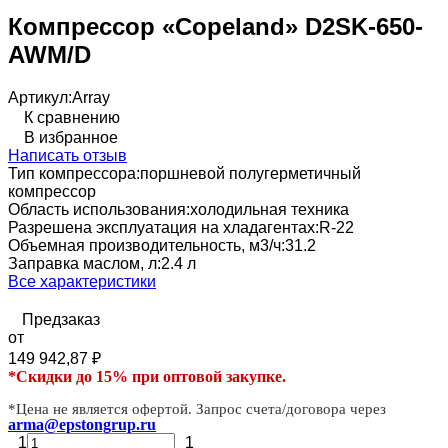
Компрессор «Copeland» D2SK-650-
AWM/D
Артикул:
Array
К сравнению
В избранное
Написать отзыв
Тип компрессора:
поршневой полугерметичный
компрессор
Область использования:
холодильная техника
Разрешена эксплуатация на хладагентах:
R-22
Объемная производительность, м3/ч:
31.2
Заправка маслом, л:
2.4 л
Все характеристики
Предзаказ
от
149 942,87
₽
*Скидки до 15% при оптовой закупке.
*Цена не является офертой. Запрос счета/договора через
arma@epstongrup.ru
1
1