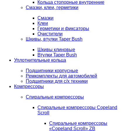
Кольца стопорные внутренние
Смазки, клеи, герметики
Смазки
Клеи
Герметики и фиксаторы
Очистители
Шкивы, втулки Taper Bush
Шкивы клиновые
Втулки Taper Bush
Уплотнительные кольца
Подшипники корпусные
Ремкомплекты для автомобилей
Подшипники для с/х техники
Компрессоры
Спиральные компрессоры
Спиральные компрессоры Copeland
Scroll
Спиральные компрессоры
«Copeland Scroll» ZB