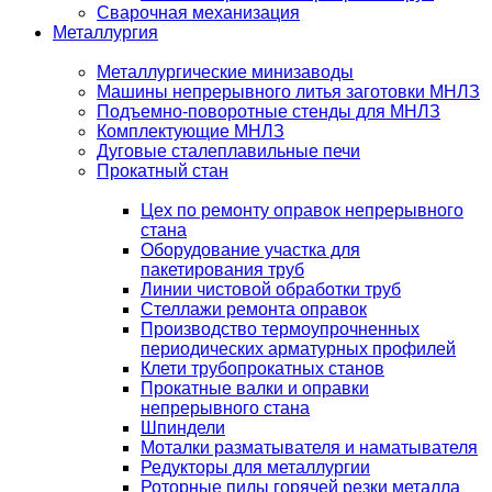
Сварочная механизация
Металлургия
Металлургические минизаводы
Машины непрерывного литья заготовки МНЛЗ
Подъемно-поворотные стенды для МНЛЗ
Комплектующие МНЛЗ
Дуговые сталеплавильные печи
Прокатный стан
Цех по ремонту оправок непрерывного
стана
Оборудование участка для
пакетирования труб
Линии чистовой обработки труб
Стеллажи ремонта оправок
Производство термоупрочненных
периодических арматурных профилей
Клети трубопрокатных станов
Прокатные валки и оправки
непрерывного стана
Шпиндели
Моталки разматывателя и наматывателя
Редукторы для металлургии
Роторные пилы горячей резки металла