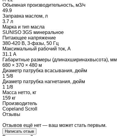
Объемная производительность, м3/ч
49.9
Заправка маслом, л
3.7 л
Марка и тип масла
SUNISO 3GS минеральное
Питающее напряжение
380-420 В, 3-фазы, 50 Гц
Максимальный рабочий ток, А
31.1 А
Габаритные размеры (длинаxширинаxвысота), мм
680 × 370 × 480 м
Диаметр патрубка всасывания, дюйм
1 5/8
Диаметр патрубка нагнетания, дюйм
1 1/8
Масса нетто, кг
159 кг
Производитель
Copeland Scroll
Отзывы
Отзывов ещё нет — ваш может стать первым.
Написать отзыв