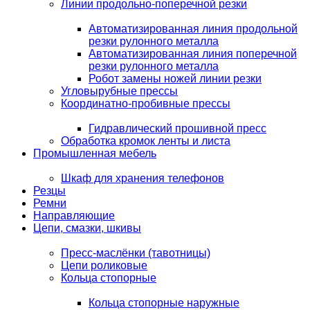
Линии продольно-поперечной резки
Автоматизированная линия продольной
резки рулонного металла
Автоматизированная линия поперечной
резки рулонного металла
Робот замены ножей линии резки
Угловырубные прессы
Координатно-пробивные прессы
Гидравлический прошивной пресс
Обработка кромок ленты и листа
Промышленная мебель
Шкаф для хранения телефонов
Резцы
Ремни
Направляющие
Цепи, смазки, шкивы
Пресс-маслёнки (тавотницы)
Цепи роликовые
Кольца стопорные
Кольца стопорные наружные