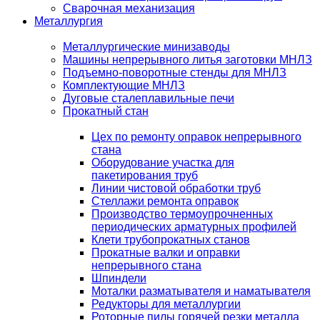
Сварочная механизация
Металлургия
Металлургические минизаводы
Машины непрерывного литья заготовки МНЛЗ
Подъемно-поворотные стенды для МНЛЗ
Комплектующие МНЛЗ
Дуговые сталеплавильные печи
Прокатный стан
Цех по ремонту оправок непрерывного
стана
Оборудование участка для
пакетирования труб
Линии чистовой обработки труб
Стеллажи ремонта оправок
Производство термоупрочненных
периодических арматурных профилей
Клети трубопрокатных станов
Прокатные валки и оправки
непрерывного стана
Шпиндели
Моталки разматывателя и наматывателя
Редукторы для металлургии
Роторные пилы горячей резки металла