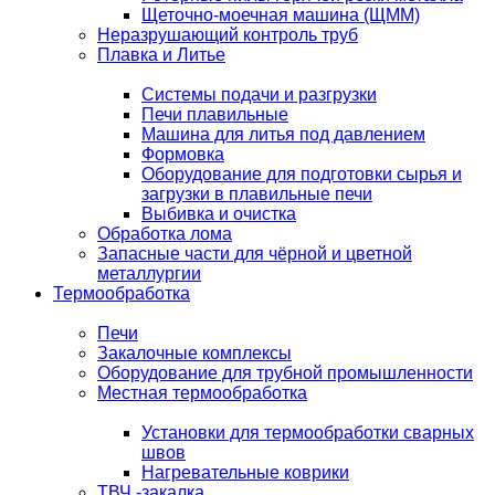
Щеточно-моечная машина (ЩММ)
Неразрушающий контроль труб
Плавка и Литье
Системы подачи и разгрузки
Печи плавильные
Машина для литья под давлением
Формовка
Оборудование для подготовки сырья и
загрузки в плавильные печи
Выбивка и очистка
Обработка лома
Запасные части для чёрной и цветной
металлургии
Термообработка
Печи
Закалочные комплексы
Оборудование для трубной промышленности
Местная термообработка
Установки для термообработки сварных
швов
Нагревательные коврики
ТВЧ -закалка