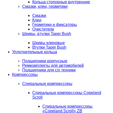
Кольца стопорные внутренние
Смазки, клеи, герметики
Смазки
Клеи
Герметики и фиксаторы
Очистители
Шкивы, втулки Taper Bush
Шкивы клиновые
Втулки Taper Bush
Уплотнительные кольца
Подшипники корпусные
Ремкомплекты для автомобилей
Подшипники для с/х техники
Компрессоры
Спиральные компрессоры
Спиральные компрессоры Copeland
Scroll
Спиральные компрессоры
«Copeland Scroll» ZB