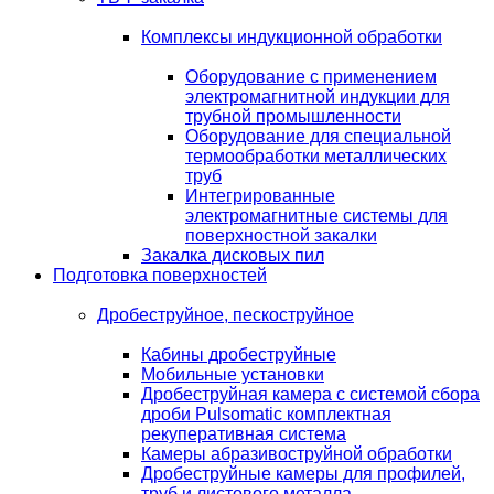
Комплексы индукционной обработки
Оборудование с применением
электромагнитной индукции для
трубной промышленности
Оборудование для специальной
термообработки металлических
труб
Интегрированные
электромагнитные системы для
поверхностной закалки
Закалка дисковых пил
Подготовка поверхностей
Дробеструйное, пескоструйное
Кабины дробеструйные
Мобильные установки
Дробеструйная камера с системой сбора
дроби Pulsomatic комплектная
рекуперативная система
Камеры абразивоструйной обработки
Дробеструйные камеры для профилей,
труб и листового металла