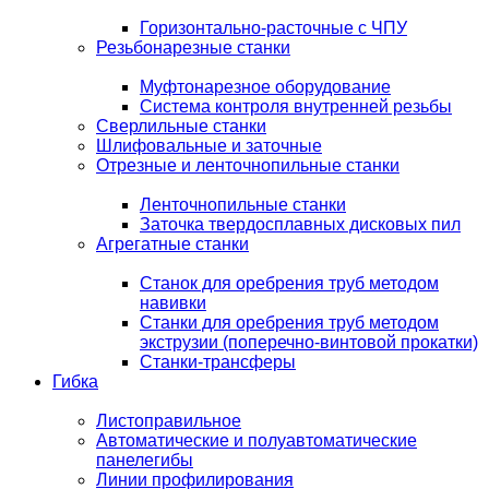
Горизонтально-расточные с ЧПУ
Резьбонарезные станки
Муфтонарезное оборудование
Система контроля внутренней резьбы
Сверлильные станки
Шлифовальные и заточные
Отрезные и ленточнопильные станки
Ленточнопильные станки
Заточка твердосплавных дисковых пил
Агрегатные станки
Станок для оребрения труб методом
навивки
Станки для оребрения труб методом
экструзии (поперечно-винтовой прокатки)
Станки-трансферы
Гибка
Листоправильное
Автоматические и полуавтоматические
панелегибы
Линии профилирования