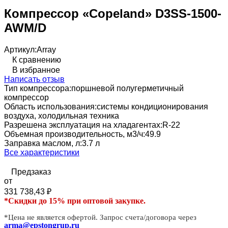
Компрессор «Copeland» D3SS-1500-
AWM/D
Артикул:
Array
К сравнению
В избранное
Написать отзыв
Тип компрессора:
поршневой полугерметичный
компрессор
Область использования:
системы кондиционирования
воздуха, холодильная техника
Разрешена эксплуатация на хладагентах:
R-22
Объемная производительность, м3/ч:
49.9
Заправка маслом, л:
3.7 л
Все характеристики
Предзаказ
от
331 738,43
₽
*Скидки до 15% при оптовой закупке.
*Цена не является офертой. Запрос счета/договора через
arma@epstongrup.ru