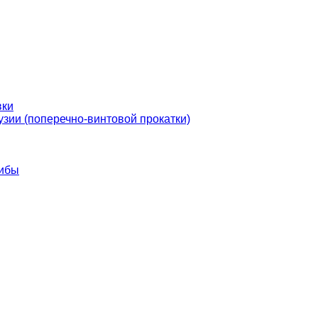
вки
узии (поперечно-винтовой прокатки)
гибы