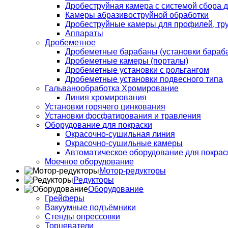
Дробеструйная камера с системой сбора д
Камеры абразивоструйной обработки
Дробеструйные камеры для профилей, тру
Аппараты
Дробеметное
Дробеметные барабаны (установки бараба
Дробеметные камеры (порталы)
Дробеметные установки с рольгангом
Дробеметные установки подвесного типа
Гальванообработка Хромирование
Линия хромирования
Установки горячего цинкования
Установки фосфатирования и травления
Оборудование для покраски
Окрасочно-сушильная линия
Окрасочно-сушильные камеры
Автоматическое оборудование для покраск
Моечное оборудование
Мотор-редукторы
Редукторы
Оборудование
Грейферы
Вакуумные подъёмники
Стенды опрессовки
Торцеватели