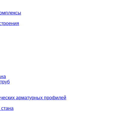
комплексы
строения
ана
 труб
ических арматурных профилей
 стана