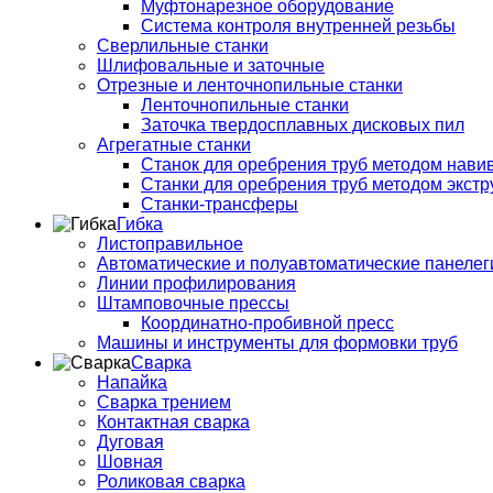
Муфтонарезное оборудование
Система контроля внутренней резьбы
Сверлильные станки
Шлифовальные и заточные
Отрезные и ленточнопильные станки
Ленточнопильные станки
Заточка твердосплавных дисковых пил
Агрегатные станки
Станок для оребрения труб методом нави
Станки для оребрения труб методом экстр
Станки-трансферы
Гибка
Листоправильное
Автоматические и полуавтоматические панеле
Линии профилирования
Штамповочные прессы
Координатно-пробивной пресс
Машины и инструменты для формовки труб
Сварка
Напайка
Сварка трением
Контактная сварка
Дуговая
Шовная
Роликовая сварка