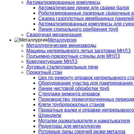
Автоматизированные комплексы
Автоматические линии для сварки балок
Роботизированные лазерные сварочные 
Сварка газоплотных мембранных панелей
Автоматизированные комплексы для судо
Линия спирального оребрения труб
Сварочная механизация
Металлургия
Металлургические минизаводы
Машины непрерывного литья заготовки МНЛЗ
Подъемно-поворотные стенды для МНЛЗ
Комплектующие МНЛЗ
Дуговые сталеплавильные печи
Прокатный стан
Цех по ремонту оправок непрерывного ст
Оборудование участка для пакетирования
Линии чистовой обработки труб
Стеллажи ремонта оправок
Производство термоупрочненных период
Клети трубопрокатных станов
Прокатные валки и оправки непрерывного
Шпиндели
Моталки разматывателя и наматывателя
Редукторы для металлургии
Роторные пилы горячей резки металла