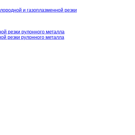
слородной и газоплазменной резки
ой резки рулонного металла
ой резки рулонного металла