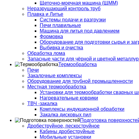
Щеточно-моечная машина (ЩММ)
Неразрушающий контроль труб
Плавка и Литье
Системы подачи и разгрузки
Печи плавильные
Машина для литья под давлением
Формовка
Оборудование для подготовки сырья и заг
Выбивка и очистка
Обработка лома
Запасные части для чёрной и цветной металлур
Термообработка
Печи
Закалочные комплексы
Оборудование для трубной промышленности
Местная термообработка
Установки для термообработки сварных ш
Нагревательные коврики
ТВЧ -закалка
Комплексы индукционной обработки
Закалка дисковых пил
Подготовка поверхносте
Дробеструйное, пескоструйное
Кабины дробеструйные
Мобильные установки