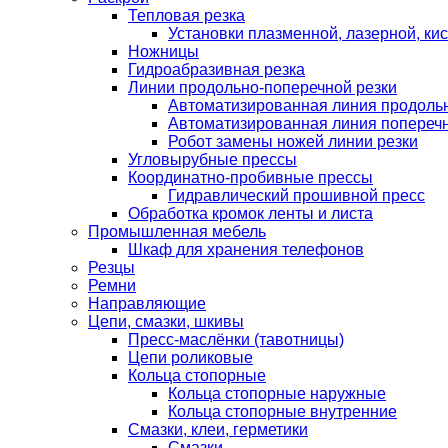
Тепловая резка
Установки плазменной, лазерной, ки
Ножницы
Гидроабразивная резка
Линии продольно-поперечной резки
Автоматизированная линия продольн
Автоматизированная линия поперечн
Робот замены ножей линии резки
Угловырубные прессы
Координатно-пробивные прессы
Гидравлический прошивной пресс
Обработка кромок ленты и листа
Промышленная мебель
Шкаф для хранения телефонов
Резцы
Ремни
Направляющие
Цепи, смазки, шкивы
Пресс-маслёнки (тавотницы)
Цепи роликовые
Кольца стопорные
Кольца стопорные наружные
Кольца стопорные внутренние
Смазки, клеи, герметики
Смазки