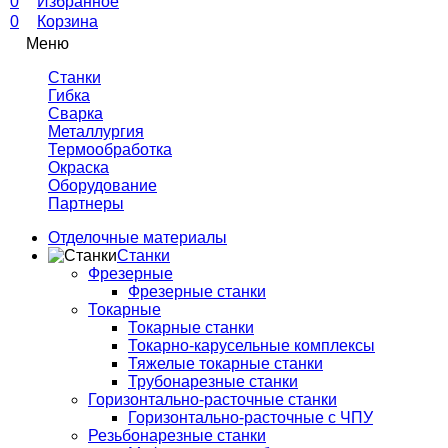
0
Избранное
0
Корзина
Меню
Станки
Гибка
Сварка
Металлургия
Термообработка
Окраска
Оборудование
Партнеры
Отделочные материалы
Станки
Фрезерные
Фрезерные станки
Токарные
Токарные станки
Токарно-карусельные комплексы
Тяжелые токарные станки
Трубонарезные станки
Горизонтально-расточные станки
Горизонтально-расточные с ЧПУ
Резьбонарезные станки