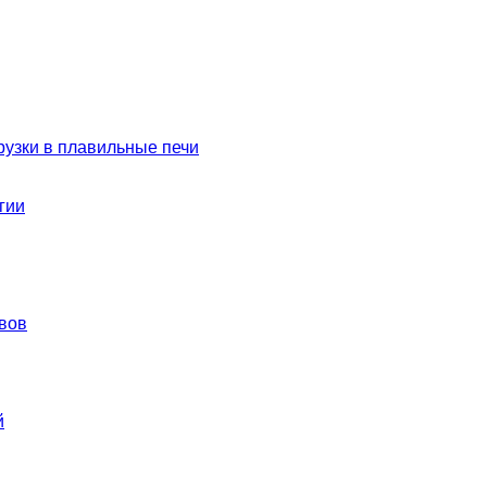
рузки в плавильные печи
гии
вов
й