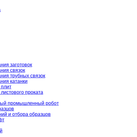
а
ния заготовок
ния связок
ния трубных связок
ния катанки
 плит
 листового проката
ёлый промышленный робот
разцов
ний и отбора образцов
фт
й