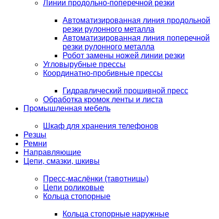
Линии продольно-поперечной резки
Автоматизированная линия продольной
резки рулонного металла
Автоматизированная линия поперечной
резки рулонного металла
Робот замены ножей линии резки
Угловырубные прессы
Координатно-пробивные прессы
Гидравлический прошивной пресс
Обработка кромок ленты и листа
Промышленная мебель
Шкаф для хранения телефонов
Резцы
Ремни
Направляющие
Цепи, смазки, шкивы
Пресс-маслёнки (тавотницы)
Цепи роликовые
Кольца стопорные
Кольца стопорные наружные