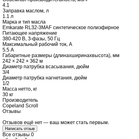
4.1
Заправка маслом, л
1.1 л
Марка и тип масла
Emkarate RL32-3MAF синтетическое полиэфирное
Питающее напряжение
380-420 В, 3-фазы, 50 Гц
Максимальный рабочий ток, А
5.5 А
Габаритные размеры (длинаxширинаxвысота), мм
242 × 242 × 362 м
Диаметр патрубка всасывания, дюйм
3/4
Диаметр патрубка нагнетания, дюйм
1/2
Масса нетто, кг
30 кг
Производитель
Copeland Scroll
Отзывы
Отзывов ещё нет — ваш может стать первым.
Написать отзыв
Все отзывы
0