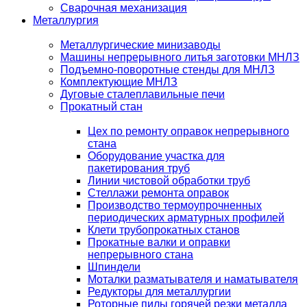
Сварочная механизация
Металлургия
Металлургические минизаводы
Машины непрерывного литья заготовки МНЛЗ
Подъемно-поворотные стенды для МНЛЗ
Комплектующие МНЛЗ
Дуговые сталеплавильные печи
Прокатный стан
Цех по ремонту оправок непрерывного
стана
Оборудование участка для
пакетирования труб
Линии чистовой обработки труб
Стеллажи ремонта оправок
Производство термоупрочненных
периодических арматурных профилей
Клети трубопрокатных станов
Прокатные валки и оправки
непрерывного стана
Шпиндели
Моталки разматывателя и наматывателя
Редукторы для металлургии
Роторные пилы горячей резки металла