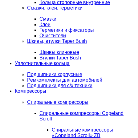
Кольца стопорные внутренние
Смазки, клеи, герметики
Смазки
Клеи
Герметики и фиксаторы
Очистители
Шкивы, втулки Taper Bush
Шкивы клиновые
Втулки Taper Bush
Уплотнительные кольца
Подшипники корпусные
Ремкомплекты для автомобилей
Подшипники для с/х техники
Компрессоры
Спиральные компрессоры
Спиральные компрессоры Copeland
Scroll
Спиральные компрессоры
«Copeland Scroll» ZB