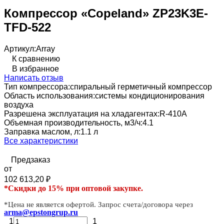
Компрессор «Copeland» ZP23K3E-
TFD-522
Артикул:
Array
К сравнению
В избранное
Написать отзыв
Тип компрессора:
спиральный герметичный компрессор
Область использования:
системы кондиционирования
воздуха
Разрешена эксплуатация на хладагентах:
R-410A
Объемная производительность, м3/ч:
4.1
Заправка маслом, л:
1.1 л
Все характеристики
Предзаказ
от
102 613,20
₽
*Скидки до 15% при оптовой закупке.
*Цена не является офертой. Запрос счета/договора через
arma@epstongrup.ru
1
1