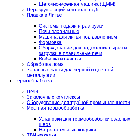
Щеточно-моечная машина (ЩММ)
Неразрушающий контроль труб
Плавка и Литье
Системы подачи и разгрузки
Печи плавильные
Машина для литья под давлением
Формовка
Оборудование для подготовки сырья и
загрузки в плавильные печи
Выбивка и очистка
Обработка лома
Запасные части для чёрной и цветной
металлургии
Термообработка
Печи
Закалочные комплексы
Оборудование для трубной промышленности
Местная термообработка
Установки для термообработки сварных
швов
Нагревательные коврики
ТВЧ -закалка