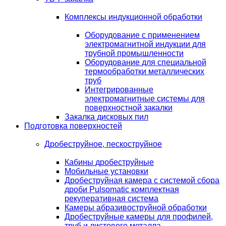
Комплексы индукционной обработки
Оборудование с применением
электромагнитной индукции для
трубной промышленности
Оборудование для специальной
термообработки металлических
труб
Интегрированные
электромагнитные системы для
поверхностной закалки
Закалка дисковых пил
Подготовка поверхностей
Дробеструйное, пескоструйное
Кабины дробеструйные
Мобильные установки
Дробеструйная камера с системой сбора
дроби Pulsomatic комплектная
рекуперативная система
Камеры абразивоструйной обработки
Дробеструйные камеры для профилей,
труб и листового металла