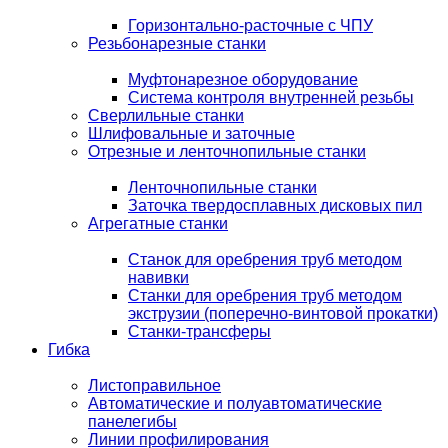
Горизонтально-расточные с ЧПУ
Резьбонарезные станки
Муфтонарезное оборудование
Система контроля внутренней резьбы
Сверлильные станки
Шлифовальные и заточные
Отрезные и ленточнопильные станки
Ленточнопильные станки
Заточка твердосплавных дисковых пил
Агрегатные станки
Станок для оребрения труб методом
навивки
Станки для оребрения труб методом
экструзии (поперечно-винтовой прокатки)
Станки-трансферы
Гибка
Листоправильное
Автоматические и полуавтоматические
панелегибы
Линии профилирования