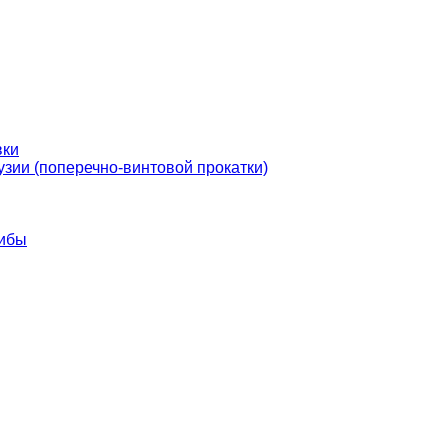
вки
узии (поперечно-винтовой прокатки)
гибы