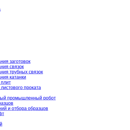
а
ния заготовок
ния связок
ния трубных связок
ния катанки
 плит
 листового проката
ёлый промышленный робот
разцов
ний и отбора образцов
фт
й