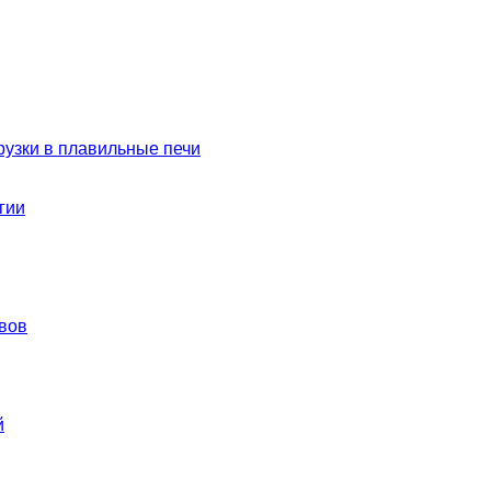
рузки в плавильные печи
гии
вов
й