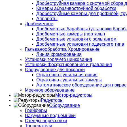
Дробеструйная камера с системой сбора д
Камеры абразивоструйной обработки
Дробеструйные камеры для профилей, тру
Аппараты
Дробеметное
Дробеметные барабаны (установки бараба
Дробеметные камеры (порталы)
Дробеметные установки с рольгангом
Дробеметные установки подвесного типа
Гальванообработка Хромирование
Линия хромирования
Установки горячего цинкования
Установки фосфатирования и травления
Оборудование для покраски
Окрасочно-сушильная линия
Окрасочно-сушильные камеры
Автоматическое оборудование для покраск
Моечное оборудование
Мотор-редукторы
Редукторы
Оборудование
Грейферы
Вакуумные подъёмники
Стенды опрессовки
Торцеватели