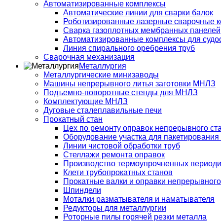
Автоматизированные комплексы
Автоматические линии для сварки балок
Роботизированные лазерные сварочные 
Сварка газоплотных мембранных панелей
Автоматизированные комплексы для судо
Линия спирального оребрения труб
Сварочная механизация
Металлургия
Металлургические минизаводы
Машины непрерывного литья заготовки МНЛЗ
Подъемно-поворотные стенды для МНЛЗ
Комплектующие МНЛЗ
Дуговые сталеплавильные печи
Прокатный стан
Цех по ремонту оправок непрерывного ст
Оборудование участка для пакетирования
Линии чистовой обработки труб
Стеллажи ремонта оправок
Производство термоупрочненных период
Клети трубопрокатных станов
Прокатные валки и оправки непрерывного
Шпиндели
Моталки разматывателя и наматывателя
Редукторы для металлургии
Роторные пилы горячей резки металла