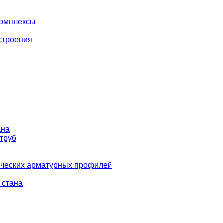
комплексы
строения
ана
 труб
ических арматурных профилей
 стана