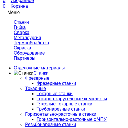
0
Избранное
0
Корзина
Меню
Станки
Гибка
Сварка
Металлургия
Термообработка
Окраска
Оборудование
Партнеры
Отделочные материалы
Станки
Фрезерные
Фрезерные станки
Токарные
Токарные станки
Токарно-карусельные комплексы
Тяжелые токарные станки
Трубонарезные станки
Горизонтально-расточные станки
Горизонтально-расточные с ЧПУ
Резьбонарезные станки