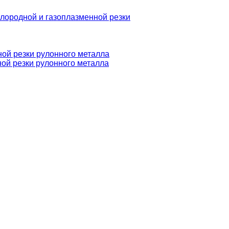
слородной и газоплазменной резки
ой резки рулонного металла
ой резки рулонного металла