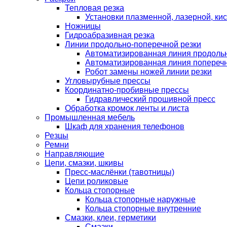
Тепловая резка
Установки плазменной, лазерной, ки
Ножницы
Гидроабразивная резка
Линии продольно-поперечной резки
Автоматизированная линия продольн
Автоматизированная линия поперечн
Робот замены ножей линии резки
Угловырубные прессы
Координатно-пробивные прессы
Гидравлический прошивной пресс
Обработка кромок ленты и листа
Промышленная мебель
Шкаф для хранения телефонов
Резцы
Ремни
Направляющие
Цепи, смазки, шкивы
Пресс-маслёнки (тавотницы)
Цепи роликовые
Кольца стопорные
Кольца стопорные наружные
Кольца стопорные внутренние
Смазки, клеи, герметики
Смазки