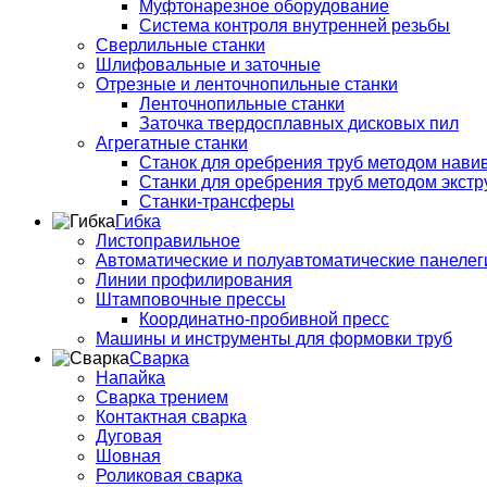
Муфтонарезное оборудование
Система контроля внутренней резьбы
Сверлильные станки
Шлифовальные и заточные
Отрезные и ленточнопильные станки
Ленточнопильные станки
Заточка твердосплавных дисковых пил
Агрегатные станки
Станок для оребрения труб методом нави
Станки для оребрения труб методом экстр
Станки-трансферы
Гибка
Листоправильное
Автоматические и полуавтоматические панеле
Линии профилирования
Штамповочные прессы
Координатно-пробивной пресс
Машины и инструменты для формовки труб
Сварка
Напайка
Сварка трением
Контактная сварка
Дуговая
Шовная
Роликовая сварка