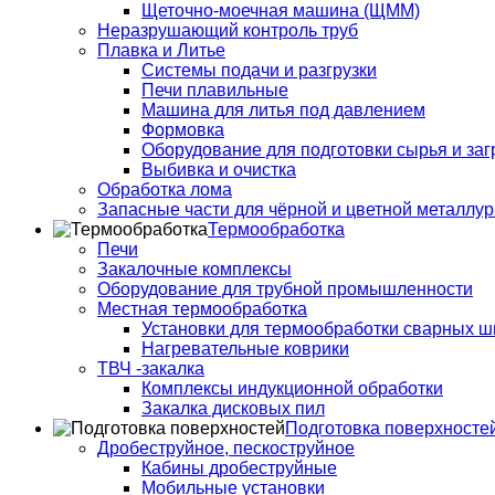
Щеточно-моечная машина (ЩММ)
Неразрушающий контроль труб
Плавка и Литье
Системы подачи и разгрузки
Печи плавильные
Машина для литья под давлением
Формовка
Оборудование для подготовки сырья и заг
Выбивка и очистка
Обработка лома
Запасные части для чёрной и цветной металлур
Термообработка
Печи
Закалочные комплексы
Оборудование для трубной промышленности
Местная термообработка
Установки для термообработки сварных ш
Нагревательные коврики
ТВЧ -закалка
Комплексы индукционной обработки
Закалка дисковых пил
Подготовка поверхносте
Дробеструйное, пескоструйное
Кабины дробеструйные
Мобильные установки