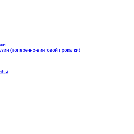
вки
узии (поперечно-винтовой прокатки)
гибы