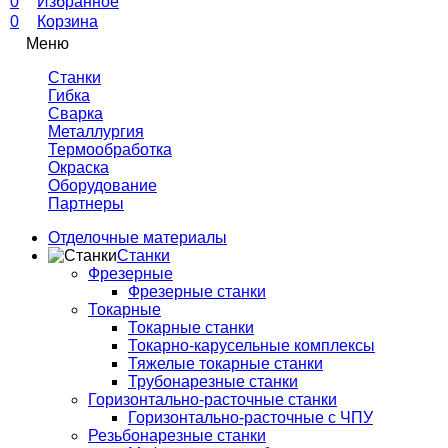
0
Избранное
0
Корзина
Меню
Станки
Гибка
Сварка
Металлургия
Термообработка
Окраска
Оборудование
Партнеры
Отделочные материалы
Станки
Фрезерные
Фрезерные станки
Токарные
Токарные станки
Токарно-карусельные комплексы
Тяжелые токарные станки
Трубонарезные станки
Горизонтально-расточные станки
Горизонтально-расточные с ЧПУ
Резьбонарезные станки