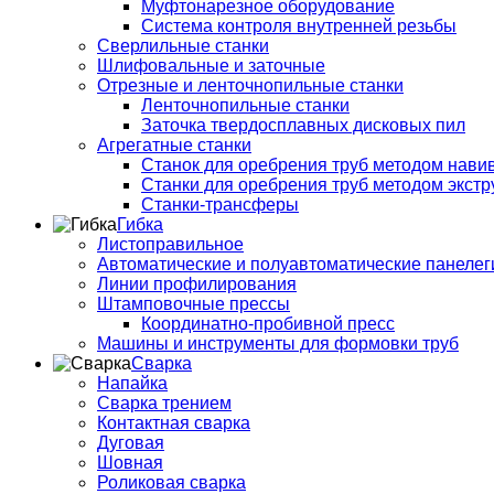
Муфтонарезное оборудование
Система контроля внутренней резьбы
Сверлильные станки
Шлифовальные и заточные
Отрезные и ленточнопильные станки
Ленточнопильные станки
Заточка твердосплавных дисковых пил
Агрегатные станки
Станок для оребрения труб методом нави
Станки для оребрения труб методом экстр
Станки-трансферы
Гибка
Листоправильное
Автоматические и полуавтоматические панеле
Линии профилирования
Штамповочные прессы
Координатно-пробивной пресс
Машины и инструменты для формовки труб
Сварка
Напайка
Сварка трением
Контактная сварка
Дуговая
Шовная
Роликовая сварка