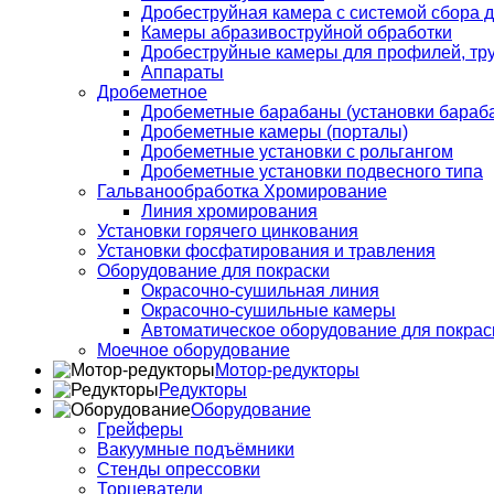
Дробеструйная камера с системой сбора д
Камеры абразивоструйной обработки
Дробеструйные камеры для профилей, тру
Аппараты
Дробеметное
Дробеметные барабаны (установки бараба
Дробеметные камеры (порталы)
Дробеметные установки с рольгангом
Дробеметные установки подвесного типа
Гальванообработка Хромирование
Линия хромирования
Установки горячего цинкования
Установки фосфатирования и травления
Оборудование для покраски
Окрасочно-сушильная линия
Окрасочно-сушильные камеры
Автоматическое оборудование для покраск
Моечное оборудование
Мотор-редукторы
Редукторы
Оборудование
Грейферы
Вакуумные подъёмники
Стенды опрессовки
Торцеватели