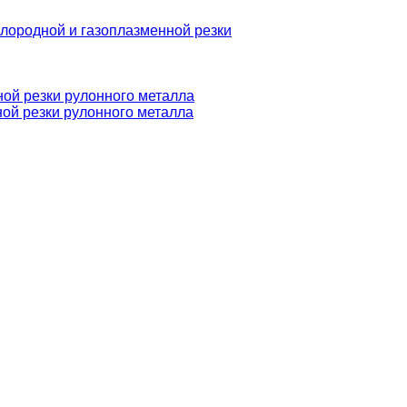
слородной и газоплазменной резки
ой резки рулонного металла
ой резки рулонного металла