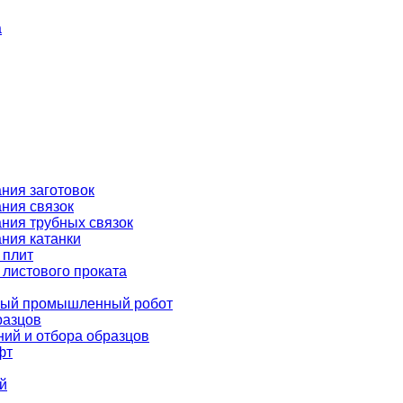
а
ния заготовок
ния связок
ния трубных связок
ния катанки
 плит
 листового проката
ёлый промышленный робот
разцов
ний и отбора образцов
фт
й