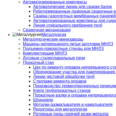
Автоматизированные комплексы
Автоматические линии для сварки балок
Роботизированные лазерные сварочные 
Сварка газоплотных мембранных панелей
Автоматизированные комплексы для судо
Линия спирального оребрения труб
Сварочная механизация
Металлургия
Металлургические минизаводы
Машины непрерывного литья заготовки МНЛЗ
Подъемно-поворотные стенды для МНЛЗ
Комплектующие МНЛЗ
Дуговые сталеплавильные печи
Прокатный стан
Цех по ремонту оправок непрерывного ст
Оборудование участка для пакетирования
Линии чистовой обработки труб
Стеллажи ремонта оправок
Производство термоупрочненных период
Клети трубопрокатных станов
Прокатные валки и оправки непрерывного
Шпиндели
Моталки разматывателя и наматывателя
Редукторы для металлургии
Роторные пилы горячей резки металла