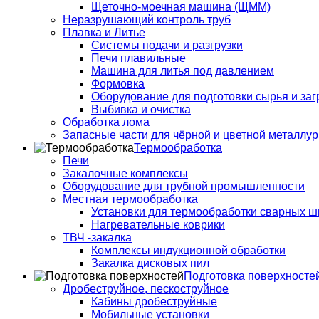
Щеточно-моечная машина (ЩММ)
Неразрушающий контроль труб
Плавка и Литье
Системы подачи и разгрузки
Печи плавильные
Машина для литья под давлением
Формовка
Оборудование для подготовки сырья и заг
Выбивка и очистка
Обработка лома
Запасные части для чёрной и цветной металлур
Термообработка
Печи
Закалочные комплексы
Оборудование для трубной промышленности
Местная термообработка
Установки для термообработки сварных ш
Нагревательные коврики
ТВЧ -закалка
Комплексы индукционной обработки
Закалка дисковых пил
Подготовка поверхносте
Дробеструйное, пескоструйное
Кабины дробеструйные
Мобильные установки