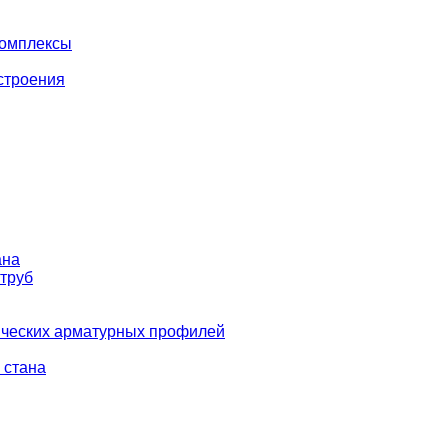
комплексы
строения
ана
 труб
ических арматурных профилей
 стана