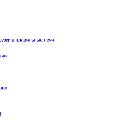
рузки в плавильные печи
гии
вов
й