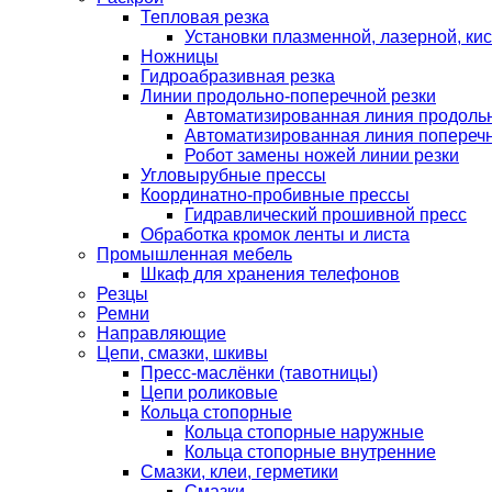
Тепловая резка
Установки плазменной, лазерной, ки
Ножницы
Гидроабразивная резка
Линии продольно-поперечной резки
Автоматизированная линия продольн
Автоматизированная линия поперечн
Робот замены ножей линии резки
Угловырубные прессы
Координатно-пробивные прессы
Гидравлический прошивной пресс
Обработка кромок ленты и листа
Промышленная мебель
Шкаф для хранения телефонов
Резцы
Ремни
Направляющие
Цепи, смазки, шкивы
Пресс-маслёнки (тавотницы)
Цепи роликовые
Кольца стопорные
Кольца стопорные наружные
Кольца стопорные внутренние
Смазки, клеи, герметики
Смазки