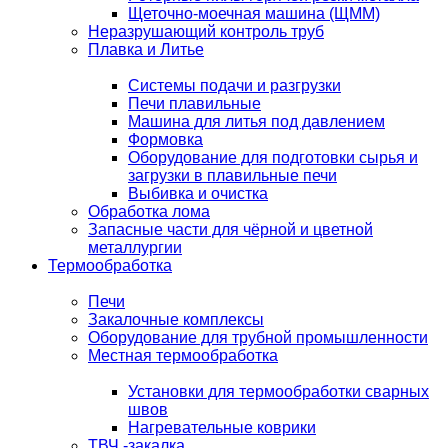
Щеточно-моечная машина (ЩММ)
Неразрушающий контроль труб
Плавка и Литье
Системы подачи и разгрузки
Печи плавильные
Машина для литья под давлением
Формовка
Оборудование для подготовки сырья и
загрузки в плавильные печи
Выбивка и очистка
Обработка лома
Запасные части для чёрной и цветной
металлургии
Термообработка
Печи
Закалочные комплексы
Оборудование для трубной промышленности
Местная термообработка
Установки для термообработки сварных
швов
Нагревательные коврики
ТВЧ -закалка