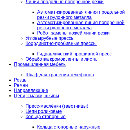
Линии продольно-поперечной резки
Автоматизированная линия продольной
резки рулонного металла
Автоматизированная линия поперечной
резки рулонного металла
Робот замены ножей линии резки
Угловырубные прессы
Координатно-пробивные прессы
Гидравлический прошивной пресс
Обработка кромок ленты и листа
Промышленная мебель
Шкаф для хранения телефонов
Резцы
Ремни
Направляющие
Цепи, смазки, шкивы
Пресс-маслёнки (тавотницы)
Цепи роликовые
Кольца стопорные
Кольца стопорные наружные