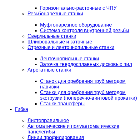
Горизонтально-расточные с ЧПУ
Резьбонарезные станки
Муфтонарезное оборудование
Система контроля внутренней резьбы
Сверлильные станки
Шлифовальные и заточные
Отрезные и ленточнопильные станки
Ленточнопильные станки
Заточка твердосплавных дисковых пил
Агрегатные станки
Станок для оребрения труб методом
навивки
Станки для оребрения труб методом
экструзии (поперечно-винтовой прокатки)
Станки-трансферы
Гибка
Листоправильное
Автоматические и полуавтоматические
панелегибы
Линии профилирования