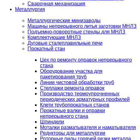
Сварочная механизация
Металлургия
Металлургические минизаводы
Машины непрерывного литья заготовки МНЛЗ
Подъемно-поворотные стенды для МНЛЗ
Комплектующие МНЛЗ
Дуговые сталеплавильные печи
Прокатный стан
Цех по ремонту оправок непрерывного
стана
Оборудование участка для
пакетирования труб
Линии чистовой обработки труб
Стеллажи ремонта оправок
Производство термоупрочненных
периодических арматурных профилей
Клети трубопрокатных станов
Прокатные валки и оправки
непрерывного стана
Шпиндели
Моталки разматывателя и наматывателя
Редукторы для металлургии
Роторные пилы горячей резки металла