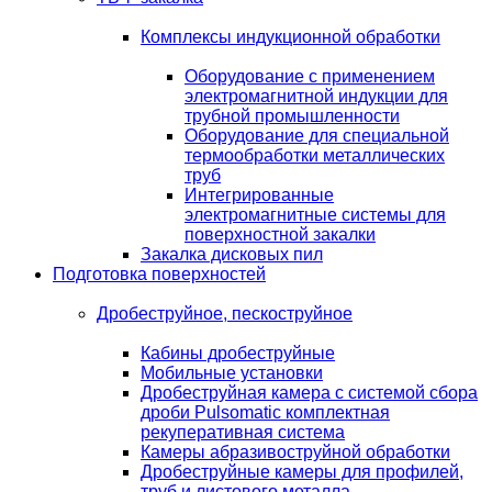
Комплексы индукционной обработки
Оборудование с применением
электромагнитной индукции для
трубной промышленности
Оборудование для специальной
термообработки металлических
труб
Интегрированные
электромагнитные системы для
поверхностной закалки
Закалка дисковых пил
Подготовка поверхностей
Дробеструйное, пескоструйное
Кабины дробеструйные
Мобильные установки
Дробеструйная камера с системой сбора
дроби Pulsomatic комплектная
рекуперативная система
Камеры абразивоструйной обработки
Дробеструйные камеры для профилей,
труб и листового металла