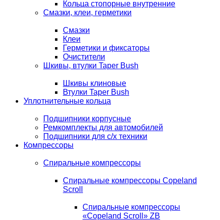
Кольца стопорные внутренние
Смазки, клеи, герметики
Смазки
Клеи
Герметики и фиксаторы
Очистители
Шкивы, втулки Taper Bush
Шкивы клиновые
Втулки Taper Bush
Уплотнительные кольца
Подшипники корпусные
Ремкомплекты для автомобилей
Подшипники для с/х техники
Компрессоры
Спиральные компрессоры
Спиральные компрессоры Copeland
Scroll
Спиральные компрессоры
«Copeland Scroll» ZB