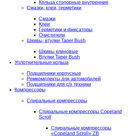
Кольца стопорные внутренние
Смазки, клеи, герметики
Смазки
Клеи
Герметики и фиксаторы
Очистители
Шкивы, втулки Taper Bush
Шкивы клиновые
Втулки Taper Bush
Уплотнительные кольца
Подшипники корпусные
Ремкомплекты для автомобилей
Подшипники для с/х техники
Компрессоры
Спиральные компрессоры
Спиральные компрессоры Copeland
Scroll
Спиральные компрессоры
«Copeland Scroll» ZB