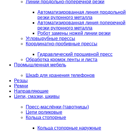
Линии продольно-поперечной резки
Автоматизированная линия продольной
резки рулонного металла
Автоматизированная линия поперечной
резки рулонного металла
Робот замены ножей линии резки
Угловырубные прессы
Координатно-пробивные прессы
Гидравлический прошивной пресс
Обработка кромок ленты и листа
Промышленная мебель
Шкаф для хранения телефонов
Резцы
Ремни
Направляющие
Цепи, смазки, шкивы
Пресс-маслёнки (тавотницы)
Цепи роликовые
Кольца стопорные
Кольца стопорные наружные