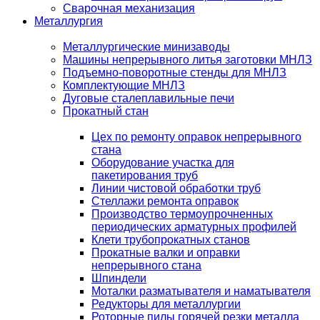
Сварочная механизация
Металлургия
Металлургические минизаводы
Машины непрерывного литья заготовки МНЛЗ
Подъемно-поворотные стенды для МНЛЗ
Комплектующие МНЛЗ
Дуговые сталеплавильные печи
Прокатный стан
Цех по ремонту оправок непрерывного
стана
Оборудование участка для
пакетирования труб
Линии чистовой обработки труб
Стеллажи ремонта оправок
Производство термоупрочненных
периодических арматурных профилей
Клети трубопрокатных станов
Прокатные валки и оправки
непрерывного стана
Шпиндели
Моталки разматывателя и наматывателя
Редукторы для металлургии
Роторные пилы горячей резки металла