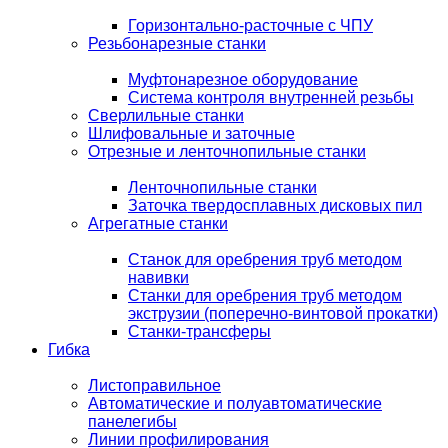
Горизонтально-расточные с ЧПУ
Резьбонарезные станки
Муфтонарезное оборудование
Система контроля внутренней резьбы
Сверлильные станки
Шлифовальные и заточные
Отрезные и ленточнопильные станки
Ленточнопильные станки
Заточка твердосплавных дисковых пил
Агрегатные станки
Станок для оребрения труб методом
навивки
Станки для оребрения труб методом
экструзии (поперечно-винтовой прокатки)
Станки-трансферы
Гибка
Листоправильное
Автоматические и полуавтоматические
панелегибы
Линии профилирования