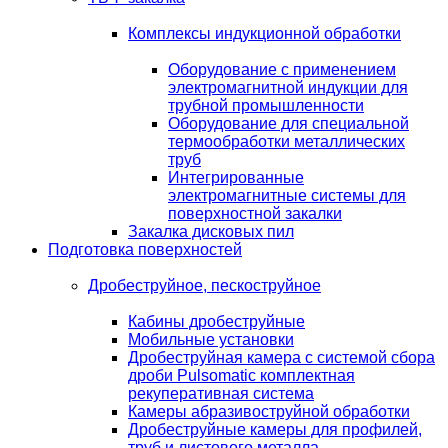
Комплексы индукционной обработки
Оборудование с применением
электромагнитной индукции для
трубной промышленности
Оборудование для специальной
термообработки металлических
труб
Интегрированные
электромагнитные системы для
поверхностной закалки
Закалка дисковых пил
Подготовка поверхностей
Дробеструйное, пескоструйное
Кабины дробеструйные
Мобильные установки
Дробеструйная камера с системой сбора
дроби Pulsomatic комплектная
рекуперативная система
Камеры абразивоструйной обработки
Дробеструйные камеры для профилей,
труб и листового металла