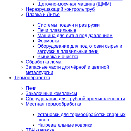
Щеточно-моечная машина (ЩММ)
Неразрушающий контроль труб
Плавка и Литье
Системы подачи и разгрузки
Печи плавильные
Машина для литья под давлением
Формовка
Оборудование для подготовки сырья и
загрузки в плавильные печи
Выбивка и очистка
Обработка лома
Запасные части для чёрной и цветной
металлургии
Термообработка
Печи
Закалочные комплексы
Оборудование для трубной промышленности
Местная термообработка
Установки для термообработки сварных
швов
Нагревательные коврики
ТВЧ -закалка