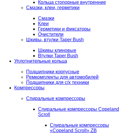
Кольца стопорные внутренние
Смазки, клеи, герметики
Смазки
Клеи
Герметики и фиксаторы
Очистители
Шкивы, втулки Taper Bush
Шкивы клиновые
Втулки Taper Bush
Уплотнительные кольца
Подшипники корпусные
Ремкомплекты для автомобилей
Подшипники для с/х техники
Компрессоры
Спиральные компрессоры
Спиральные компрессоры Copeland
Scroll
Спиральные компрессоры
«Copeland Scroll» ZB