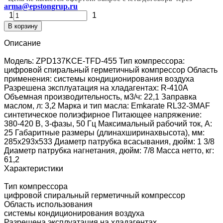
arma@epstongrup.ru
1
1
В корзину
Описание
Модель: ZPD137KCE-TFD-455 Тип компрессора:
цифровой спиральный герметичный компрессор Область
применения: системы кондиционирования воздуха
Разрешена эксплуатация на хладагентах: R-410A
Объемная производительность, м3/ч: 22,1 Заправка
маслом, л: 3,2 Марка и тип масла: Emkarate RL32-3MAF
синтетическое полиэфирное Питающее напряжение:
380-420 В, 3-фазы, 50 Гц Максимальный рабочий ток, А:
25 Габаритные размеры (длинаxширинаxвысота), мм:
285x293x533 Диаметр патрубка всасывания, дюйм: 1 3/8
Диаметр патрубка нагнетания, дюйм: 7/8 Масса нетто, кг:
61,2
Характеристики
Тип компрессора
цифровой спиральный герметичный компрессор
Область использования
системы кондиционирования воздуха
Разрешена эксплуатация на хладагентах