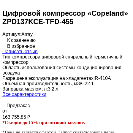
Цифровой компрессор «Copeland»
ZPD137KCE-TFD-455
Артикул:
Array
К сравнению
В избранное
Написать отзыв
Тип компрессора:
цифровой спиральный герметичный
компрессор
Область использования:
системы кондиционирования
воздуха
Разрешена эксплуатация на хладагентах:
R-410A
Объемная производительность, м3/ч:
22.1
Заправка маслом, л:
3.2 л
Все характеристики
Предзаказ
от
163 755,85
₽
*Скидки до 15% при оптовой закупке.
*Цена не является офертой. Запрос счета/договора через