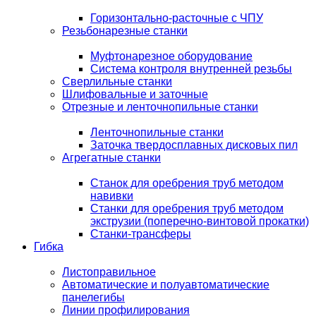
Горизонтально-расточные с ЧПУ
Резьбонарезные станки
Муфтонарезное оборудование
Система контроля внутренней резьбы
Сверлильные станки
Шлифовальные и заточные
Отрезные и ленточнопильные станки
Ленточнопильные станки
Заточка твердосплавных дисковых пил
Агрегатные станки
Станок для оребрения труб методом
навивки
Станки для оребрения труб методом
экструзии (поперечно-винтовой прокатки)
Станки-трансферы
Гибка
Листоправильное
Автоматические и полуавтоматические
панелегибы
Линии профилирования