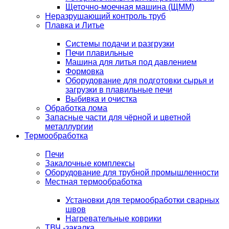
Щеточно-моечная машина (ЩММ)
Неразрушающий контроль труб
Плавка и Литье
Системы подачи и разгрузки
Печи плавильные
Машина для литья под давлением
Формовка
Оборудование для подготовки сырья и
загрузки в плавильные печи
Выбивка и очистка
Обработка лома
Запасные части для чёрной и цветной
металлургии
Термообработка
Печи
Закалочные комплексы
Оборудование для трубной промышленности
Местная термообработка
Установки для термообработки сварных
швов
Нагревательные коврики
ТВЧ -закалка