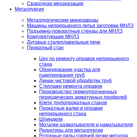
Сварочная механизация
Металлургия
Металлургические минизаводы
Машины непрерывного литья заготовки МНЛЗ
Подъемно-поворотные стенды для МНЛЗ
Комплектующие МНЛЗ
Дуговые сталеплавильные печи
Прокатный стан
Цех по ремонту оправок непрерывного
стана
Оборудование участка для
пакетирования труб
Линии чистовой обработки труб
Стеллажи ремонта оправок
Производство термоупрочненных
периодических арматурных профилей
Клети трубопрокатных станов
Прокатные валки и оправки
непрерывного стана
Шпиндели
Моталки разматывателя и наматывателя
Редукторы для металлургии
Роторные пилы горячей резки металла