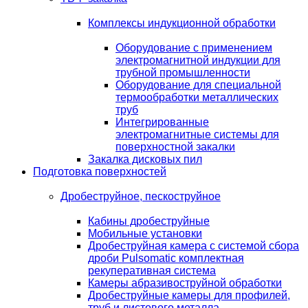
Комплексы индукционной обработки
Оборудование с применением
электромагнитной индукции для
трубной промышленности
Оборудование для специальной
термообработки металлических
труб
Интегрированные
электромагнитные системы для
поверхностной закалки
Закалка дисковых пил
Подготовка поверхностей
Дробеструйное, пескоструйное
Кабины дробеструйные
Мобильные установки
Дробеструйная камера с системой сбора
дроби Pulsomatic комплектная
рекуперативная система
Камеры абразивоструйной обработки
Дробеструйные камеры для профилей,
труб и листового металла