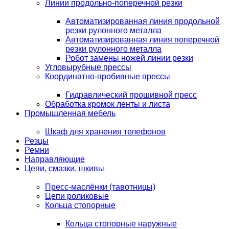
Линии продольно-поперечной резки
Автоматизированная линия продольной
резки рулонного металла
Автоматизированная линия поперечной
резки рулонного металла
Робот замены ножей линии резки
Угловырубные прессы
Координатно-пробивные прессы
Гидравлический прошивной пресс
Обработка кромок ленты и листа
Промышленная мебель
Шкаф для хранения телефонов
Резцы
Ремни
Направляющие
Цепи, смазки, шкивы
Пресс-маслёнки (тавотницы)
Цепи роликовые
Кольца стопорные
Кольца стопорные наружные