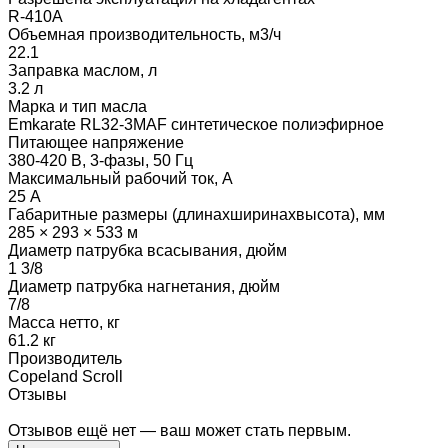
R-410A
Объемная производительность, м3/ч
22.1
Заправка маслом, л
3.2 л
Марка и тип масла
Emkarate RL32-3MAF синтетическое полиэфирное
Питающее напряжение
380-420 В, 3-фазы, 50 Гц
Максимальный рабочий ток, А
25 А
Габаритные размеры (длинаxширинаxвысота), мм
285 × 293 × 533 м
Диаметр патрубка всасывания, дюйм
1 3/8
Диаметр патрубка нагнетания, дюйм
7/8
Масса нетто, кг
61.2 кг
Производитель
Copeland Scroll
Отзывы
Отзывов ещё нет — ваш может стать первым.