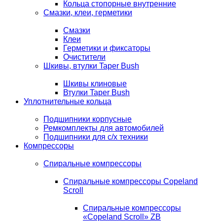
Кольца стопорные внутренние
Смазки, клеи, герметики
Смазки
Клеи
Герметики и фиксаторы
Очистители
Шкивы, втулки Taper Bush
Шкивы клиновые
Втулки Taper Bush
Уплотнительные кольца
Подшипники корпусные
Ремкомплекты для автомобилей
Подшипники для с/х техники
Компрессоры
Спиральные компрессоры
Спиральные компрессоры Copeland
Scroll
Спиральные компрессоры
«Copeland Scroll» ZB