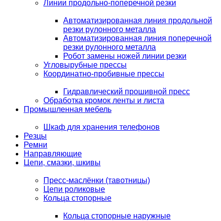
Линии продольно-поперечной резки
Автоматизированная линия продольной
резки рулонного металла
Автоматизированная линия поперечной
резки рулонного металла
Робот замены ножей линии резки
Угловырубные прессы
Координатно-пробивные прессы
Гидравлический прошивной пресс
Обработка кромок ленты и листа
Промышленная мебель
Шкаф для хранения телефонов
Резцы
Ремни
Направляющие
Цепи, смазки, шкивы
Пресс-маслёнки (тавотницы)
Цепи роликовые
Кольца стопорные
Кольца стопорные наружные