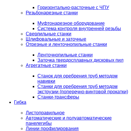
Горизонтально-расточные с ЧПУ
Резьбонарезные станки
Муфтонарезное оборудование
Система контроля внутренней резьбы
Сверлильные станки
Шлифовальные и заточные
Отрезные и ленточнопильные станки
Ленточнопильные станки
Заточка твердосплавных дисковых пил
Агрегатные станки
Станок для оребрения труб методом
навивки
Станки для оребрения труб методом
экструзии (поперечно-винтовой прокатки)
Станки-трансферы
Гибка
Листоправильное
Автоматические и полуавтоматические
панелегибы
Линии профилирования