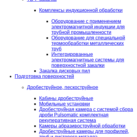
Комплексы индукционной обработки
Оборудование с применением
электромагнитной индукции для
трубной промышленности
Оборудование для специальной
термообработки металлических
труб
Интегрированные
электромагнитные системы для
поверхностной закалки
Закалка дисковых пил
Подготовка поверхностей
Дробеструйное, пескоструйное
Кабины дробеструйные
Мобильные установки
Дробеструйная камера с системой сбора
дроби Pulsomatic комплектная
рекуперативная система
Камеры абразивоструйной обработки
Дробеструйные камеры для профилей,
труб и листового металла