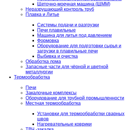
Щеточно-моечная машина (ЩММ)
Неразрушающий контроль труб
Плавка и Литье
Системы подачи и разгрузки
Печи плавильные
Машина для литья под давлением
Формовка
Оборудование для подготовки сырья и
загрузки в плавильные печи
Выбивка и очистка
Обработка лома
Запасные части для чёрной и цветной
металлургии
Термообработка
Печи
Закалочные комплексы
Оборудование для трубной промышленности
Местная термообработка
Установки для термообработки сварных
швов
Нагревательные коврики
ТВЧ -закалка