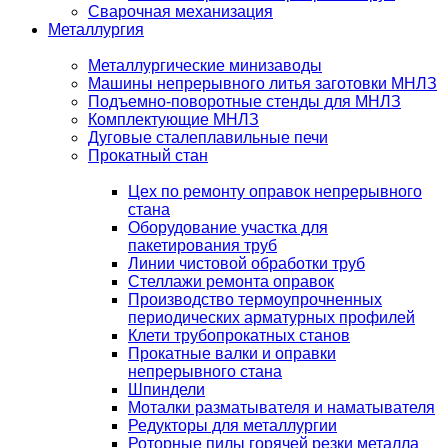
Сварочная механизация
Металлургия
Металлургические минизаводы
Машины непрерывного литья заготовки МНЛЗ
Подъемно-поворотные стенды для МНЛЗ
Комплектующие МНЛЗ
Дуговые сталеплавильные печи
Прокатный стан
Цех по ремонту оправок непрерывного
стана
Оборудование участка для
пакетирования труб
Линии чистовой обработки труб
Стеллажи ремонта оправок
Производство термоупрочненных
периодических арматурных профилей
Клети трубопрокатных станов
Прокатные валки и оправки
непрерывного стана
Шпиндели
Моталки разматывателя и наматывателя
Редукторы для металлургии
Роторные пилы горячей резки металла