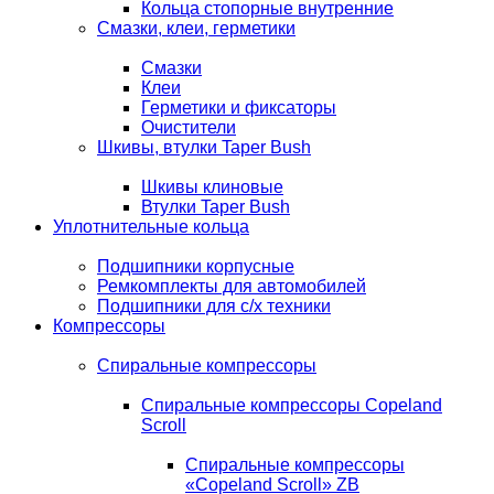
Кольца стопорные внутренние
Смазки, клеи, герметики
Смазки
Клеи
Герметики и фиксаторы
Очистители
Шкивы, втулки Taper Bush
Шкивы клиновые
Втулки Taper Bush
Уплотнительные кольца
Подшипники корпусные
Ремкомплекты для автомобилей
Подшипники для с/х техники
Компрессоры
Спиральные компрессоры
Спиральные компрессоры Copeland
Scroll
Спиральные компрессоры
«Copeland Scroll» ZB