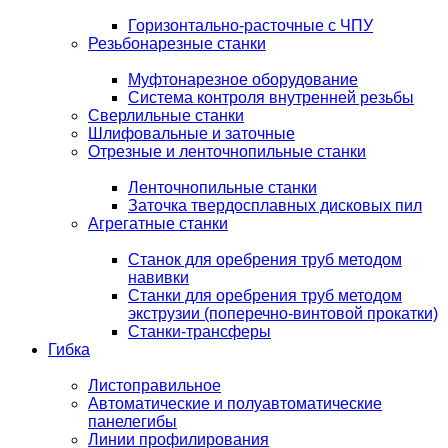
Горизонтально-расточные с ЧПУ
Резьбонарезные станки
Муфтонарезное оборудование
Система контроля внутренней резьбы
Сверлильные станки
Шлифовальные и заточные
Отрезные и ленточнопильные станки
Ленточнопильные станки
Заточка твердосплавных дисковых пил
Агрегатные станки
Станок для оребрения труб методом
навивки
Станки для оребрения труб методом
экструзии (поперечно-винтовой прокатки)
Станки-трансферы
Гибка
Листоправильное
Автоматические и полуавтоматические
панелегибы
Линии профилирования