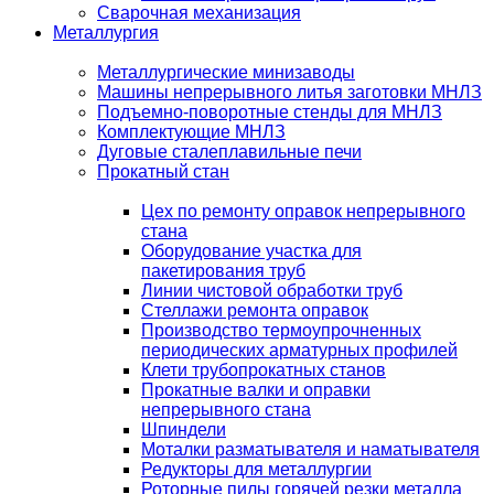
Сварочная механизация
Металлургия
Металлургические минизаводы
Машины непрерывного литья заготовки МНЛЗ
Подъемно-поворотные стенды для МНЛЗ
Комплектующие МНЛЗ
Дуговые сталеплавильные печи
Прокатный стан
Цех по ремонту оправок непрерывного
стана
Оборудование участка для
пакетирования труб
Линии чистовой обработки труб
Стеллажи ремонта оправок
Производство термоупрочненных
периодических арматурных профилей
Клети трубопрокатных станов
Прокатные валки и оправки
непрерывного стана
Шпиндели
Моталки разматывателя и наматывателя
Редукторы для металлургии
Роторные пилы горячей резки металла