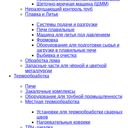
Щеточно-моечная машина (ЩММ)
Неразрушающий контроль труб
Плавка и Литье
Системы подачи и разгрузки
Печи плавильные
Машина для литья под давлением
Формовка
Оборудование для подготовки сырья и
загрузки в плавильные печи
Выбивка и очистка
Обработка лома
Запасные части для чёрной и цветной
металлургии
Термообработка
Печи
Закалочные комплексы
Оборудование для трубной промышленности
Местная термообработка
Установки для термообработки сварных
швов
Нагревательные коврики
ТВЧ -закалка