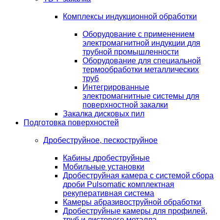
Комплексы индукционной обработки
Оборудование с применением
электромагнитной индукции для
трубной промышленности
Оборудование для специальной
термообработки металлических
труб
Интегрированные
электромагнитные системы для
поверхностной закалки
Закалка дисковых пил
Подготовка поверхностей
Дробеструйное, пескоструйное
Кабины дробеструйные
Мобильные установки
Дробеструйная камера с системой сбора
дроби Pulsomatic комплектная
рекуперативная система
Камеры абразивоструйной обработки
Дробеструйные камеры для профилей,
труб и листового металла