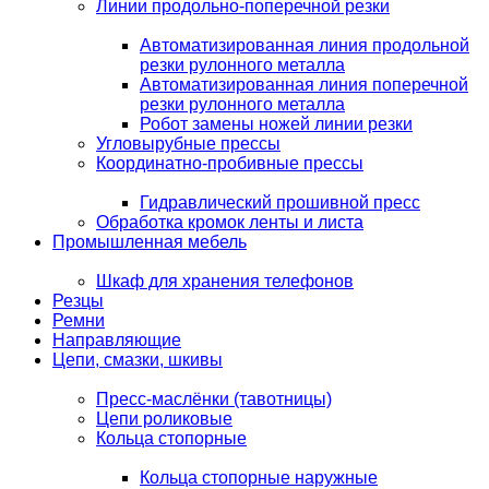
Линии продольно-поперечной резки
Автоматизированная линия продольной
резки рулонного металла
Автоматизированная линия поперечной
резки рулонного металла
Робот замены ножей линии резки
Угловырубные прессы
Координатно-пробивные прессы
Гидравлический прошивной пресс
Обработка кромок ленты и листа
Промышленная мебель
Шкаф для хранения телефонов
Резцы
Ремни
Направляющие
Цепи, смазки, шкивы
Пресс-маслёнки (тавотницы)
Цепи роликовые
Кольца стопорные
Кольца стопорные наружные