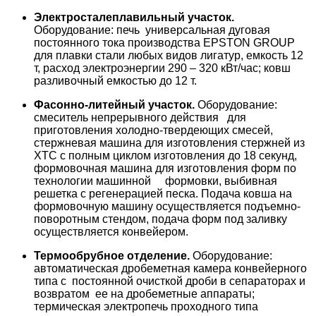
Электросталеплавильный участок.
Оборудование: печь универсальная дуговая
постоянного тока производства EPSTON GROUP
для плавки стали любых видов лигатур, емкость 12
т, расход электроэнергии 290 – 320 кВт/час; ковш
разливочный емкостью до 12 т.
Фасонно-литейный участок.
Оборудование:
смеситель непрерывного действия
для
приготовления холодно-твердеющих смесей,
стержневая машина для изготовления стержней из
ХТС с полным циклом изготовления до 18 секунд,
формовочная машина для изготовления форм по
технологии машинной формовки, выбивная
решетка с регенерацией песка. Подача ковша на
формовочную машину осуществляется подъемно-
поворотным стендом, подача форм под заливку
осуществляется конвейером.
Термообрубное отделение.
Оборудование:
автоматическая дробеметная камера конвейерного
типа с постоянной очисткой дроби в сепараторах и
возвратом ее на дробеметные аппараты;
термическая электропечь проходного типа