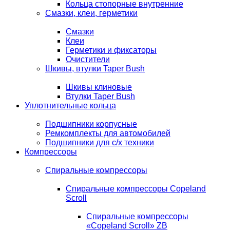
Кольца стопорные внутренние
Смазки, клеи, герметики
Смазки
Клеи
Герметики и фиксаторы
Очистители
Шкивы, втулки Taper Bush
Шкивы клиновые
Втулки Taper Bush
Уплотнительные кольца
Подшипники корпусные
Ремкомплекты для автомобилей
Подшипники для с/х техники
Компрессоры
Спиральные компрессоры
Спиральные компрессоры Copeland
Scroll
Спиральные компрессоры
«Copeland Scroll» ZB