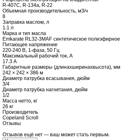
R-407C, R-134a, R-22
Объемная производительность, м3/ч
8
Заправка маслом, л
1.1 л
Марка и тип масла
Emkarate RL32-3MAF синтетическое полиэфирное
Питающее напряжение
220-240 В, 1-фаза, 50 Гц
Максимальный рабочий ток, А
17.3 А
Габаритные размеры (длинаxширинаxвысота), мм
242 × 242 × 386 м
Диаметр патрубка всасывания, дюйм
3/4
Диаметр патрубка нагнетания, дюйм
1/2
Масса нетто, кг
26 кг
Производитель
Copeland Scroll
Отзывы
Отзывов ещё нет — ваш может стать первым.