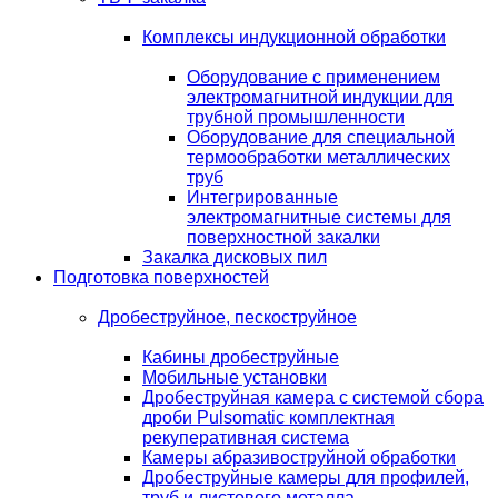
Комплексы индукционной обработки
Оборудование с применением
электромагнитной индукции для
трубной промышленности
Оборудование для специальной
термообработки металлических
труб
Интегрированные
электромагнитные системы для
поверхностной закалки
Закалка дисковых пил
Подготовка поверхностей
Дробеструйное, пескоструйное
Кабины дробеструйные
Мобильные установки
Дробеструйная камера с системой сбора
дроби Pulsomatic комплектная
рекуперативная система
Камеры абразивоструйной обработки
Дробеструйные камеры для профилей,
труб и листового металла