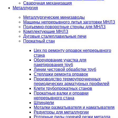
Сварочная механизация
Металлургия
Металлургические минизаводы
Машины непрерывного литья заготовки МНЛЗ
Подъемно-поворотные стенды для МНЛЗ
Комплектующие МНЛЗ
Дуговые сталеплавильные печи
Прокатный стан
Цех по ремонту оправок непрерывного
стана
Оборудование участка для
пакетирования труб
Линии чистовой обработки труб
Стеллажи ремонта оправок
Производство термоупрочненных
периодических арматурных профилей
Клети трубопрокатных станов
Прокатные валки и оправки
непрерывного стана
Шпиндели
Моталки разматывателя и наматывателя
Редукторы для металлургии
Роторные пилы горячей резки металла