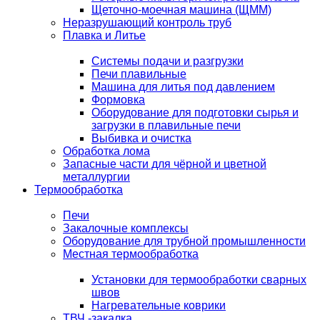
Щеточно-моечная машина (ЩММ)
Неразрушающий контроль труб
Плавка и Литье
Системы подачи и разгрузки
Печи плавильные
Машина для литья под давлением
Формовка
Оборудование для подготовки сырья и
загрузки в плавильные печи
Выбивка и очистка
Обработка лома
Запасные части для чёрной и цветной
металлургии
Термообработка
Печи
Закалочные комплексы
Оборудование для трубной промышленности
Местная термообработка
Установки для термообработки сварных
швов
Нагревательные коврики
ТВЧ -закалка