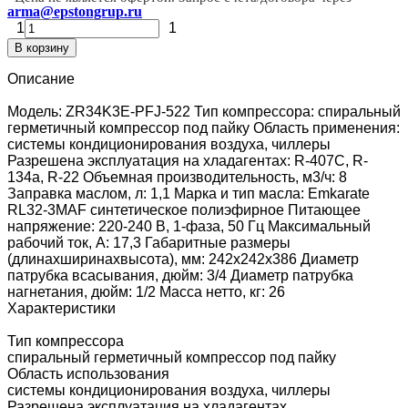
arma@epstongrup.ru
1
1
В корзину
Описание
Модель: ZR34K3E-PFJ-522 Тип компрессора: спиральный
герметичный компрессор под пайку Область применения:
системы кондиционирования воздуха, чиллеры
Разрешена эксплуатация на хладагентах: R-407C, R-
134a, R-22 Объемная производительность, м3/ч: 8
Заправка маслом, л: 1,1 Марка и тип масла: Emkarate
RL32-3MAF синтетическое полиэфирное Питающее
напряжение: 220-240 В, 1-фаза, 50 Гц Максимальный
рабочий ток, А: 17,3 Габаритные размеры
(длинаxширинаxвысота), мм: 242x242x386 Диаметр
патрубка всасывания, дюйм: 3/4 Диаметр патрубка
нагнетания, дюйм: 1/2 Масса нетто, кг: 26
Характеристики
Тип компрессора
спиральный герметичный компрессор под пайку
Область использования
системы кондиционирования воздуха, чиллеры
Разрешена эксплуатация на хладагентах