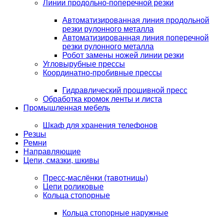
Линии продольно-поперечной резки
Автоматизированная линия продольной
резки рулонного металла
Автоматизированная линия поперечной
резки рулонного металла
Робот замены ножей линии резки
Угловырубные прессы
Координатно-пробивные прессы
Гидравлический прошивной пресс
Обработка кромок ленты и листа
Промышленная мебель
Шкаф для хранения телефонов
Резцы
Ремни
Направляющие
Цепи, смазки, шкивы
Пресс-маслёнки (тавотницы)
Цепи роликовые
Кольца стопорные
Кольца стопорные наружные