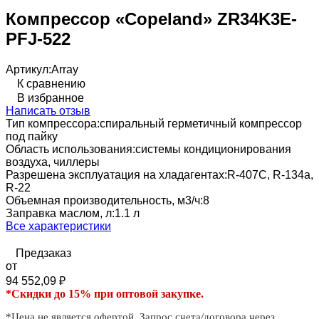
Компрессор «Copeland» ZR34K3E-
PFJ-522
Артикул:
Array
К сравнению
В избранное
Написать отзыв
Тип компрессора:
спиральный герметичный компрессор
под пайку
Область использования:
системы кондиционирования
воздуха, чиллеры
Разрешена эксплуатация на хладагентах:
R-407C, R-134a,
R-22
Объемная производительность, м3/ч:
8
Заправка маслом, л:
1.1 л
Все характеристики
Предзаказ
от
94 552,09
₽
*Скидки до 15% при оптовой закупке.
*Цена не является офертой. Запрос счета/договора через