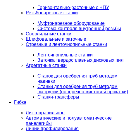
Горизонтально-расточные с ЧПУ
Резьбонарезные станки
Муфтонарезное оборудование
Система контроля внутренней резьбы
Сверлильные станки
Шлифовальные и заточные
Отрезные и ленточнопильные станки
Ленточнопильные станки
Заточка твердосплавных дисковых пил
Агрегатные станки
Станок для оребрения труб методом
навивки
Станки для оребрения труб методом
экструзии (поперечно-винтовой прокатки)
Станки-трансферы
Гибка
Листоправильное
Автоматические и полуавтоматические
панелегибы
Линии профилирования