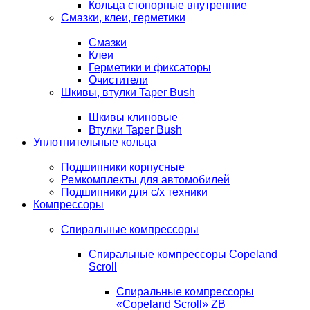
Кольца стопорные внутренние
Смазки, клеи, герметики
Смазки
Клеи
Герметики и фиксаторы
Очистители
Шкивы, втулки Taper Bush
Шкивы клиновые
Втулки Taper Bush
Уплотнительные кольца
Подшипники корпусные
Ремкомплекты для автомобилей
Подшипники для с/х техники
Компрессоры
Спиральные компрессоры
Спиральные компрессоры Copeland
Scroll
Спиральные компрессоры
«Copeland Scroll» ZB