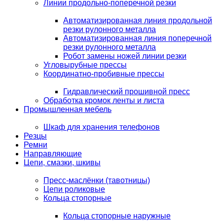
Линии продольно-поперечной резки
Автоматизированная линия продольной
резки рулонного металла
Автоматизированная линия поперечной
резки рулонного металла
Робот замены ножей линии резки
Угловырубные прессы
Координатно-пробивные прессы
Гидравлический прошивной пресс
Обработка кромок ленты и листа
Промышленная мебель
Шкаф для хранения телефонов
Резцы
Ремни
Направляющие
Цепи, смазки, шкивы
Пресс-маслёнки (тавотницы)
Цепи роликовые
Кольца стопорные
Кольца стопорные наружные