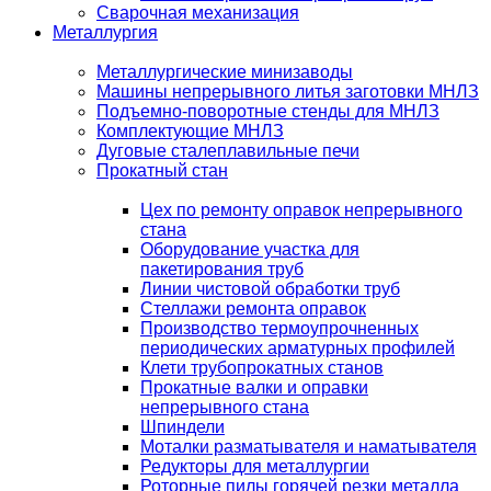
Сварочная механизация
Металлургия
Металлургические минизаводы
Машины непрерывного литья заготовки МНЛЗ
Подъемно-поворотные стенды для МНЛЗ
Комплектующие МНЛЗ
Дуговые сталеплавильные печи
Прокатный стан
Цех по ремонту оправок непрерывного
стана
Оборудование участка для
пакетирования труб
Линии чистовой обработки труб
Стеллажи ремонта оправок
Производство термоупрочненных
периодических арматурных профилей
Клети трубопрокатных станов
Прокатные валки и оправки
непрерывного стана
Шпиндели
Моталки разматывателя и наматывателя
Редукторы для металлургии
Роторные пилы горячей резки металла