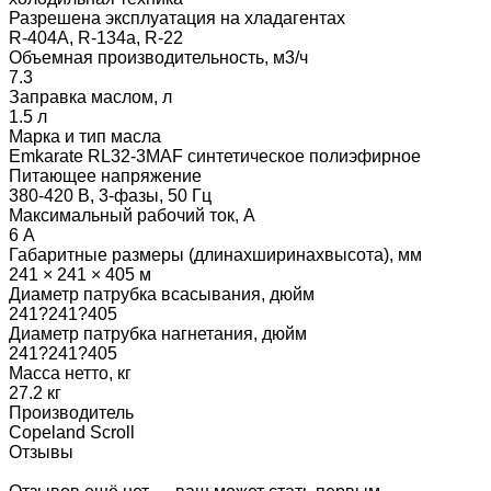
Разрешена эксплуатация на хладагентах
R-404А, R-134a, R-22
Объемная производительность, м3/ч
7.3
Заправка маслом, л
1.5 л
Марка и тип масла
Emkarate RL32-3MAF синтетическое полиэфирное
Питающее напряжение
380-420 В, 3-фазы, 50 Гц
Максимальный рабочий ток, А
6 А
Габаритные размеры (длинаxширинаxвысота), мм
241 × 241 × 405 м
Диаметр патрубка всасывания, дюйм
241?241?405
Диаметр патрубка нагнетания, дюйм
241?241?405
Масса нетто, кг
27.2 кг
Производитель
Copeland Scroll
Отзывы