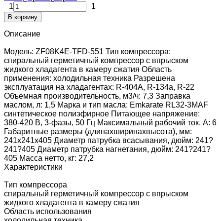
1
1
В корзину
Описание
Модель: ZF08K4E-TFD-551 Тип компрессора:
спиральный герметичный компрессор с впрыском
жидкого хладагента в камеру сжатия Область
применения: холодильная техника Разрешена
эксплуатация на хладагентах: R-404А, R-134a, R-22
Объемная производительность, м3/ч: 7,3 Заправка
маслом, л: 1,5 Марка и тип масла: Emkarate RL32-3MAF
синтетическое полиэфирное Питающее напряжение:
380-420 В, 3-фазы, 50 Гц Максимальный рабочий ток, А: 6
Габаритные размеры (длинаxширинаxвысота), мм:
241x241x405 Диаметр патрубка всасывания, дюйм: 241?
241?405 Диаметр патрубка нагнетания, дюйм: 241?241?
405 Масса нетто, кг: 27,2
Характеристики
Тип компрессора
спиральный герметичный компрессор с впрыском
жидкого хладагента в камеру сжатия
Область использования
холодильная техника