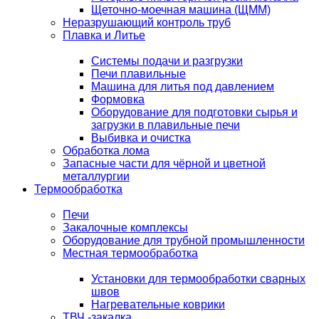
Щеточно-моечная машина (ЩММ)
Неразрушающий контроль труб
Плавка и Литье
Системы подачи и разгрузки
Печи плавильные
Машина для литья под давлением
Формовка
Оборудование для подготовки сырья и
загрузки в плавильные печи
Выбивка и очистка
Обработка лома
Запасные части для чёрной и цветной
металлургии
Термообработка
Печи
Закалочные комплексы
Оборудование для трубной промышленности
Местная термообработка
Установки для термообработки сварных
швов
Нагревательные коврики
ТВЧ -закалка