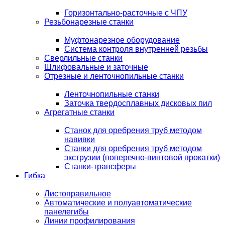
Горизонтально-расточные с ЧПУ
Резьбонарезные станки
Муфтонарезное оборудование
Система контроля внутренней резьбы
Сверлильные станки
Шлифовальные и заточные
Отрезные и ленточнопильные станки
Ленточнопильные станки
Заточка твердосплавных дисковых пил
Агрегатные станки
Станок для оребрения труб методом
навивки
Станки для оребрения труб методом
экструзии (поперечно-винтовой прокатки)
Станки-трансферы
Гибка
Листоправильное
Автоматические и полуавтоматические
панелегибы
Линии профилирования