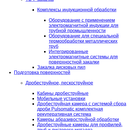
Комплексы индукционной обработки
Оборудование с применением
электромагнитной индукции для
трубной промышленности
Оборудование для специальной
термообработки металлических
труб
Интегрированные
электромагнитные системы для
поверхностной закалки
Закалка дисковых пил
Подготовка поверхностей
Дробеструйное, пескоструйное
Кабины дробеструйные
Мобильные установки
Дробеструйная камера с системой сбора
дроби Pulsomatic комплектная
рекуперативная система
Камеры абразивоструйной обработки
Дробеструйные камеры для профилей,
труб и листового металла