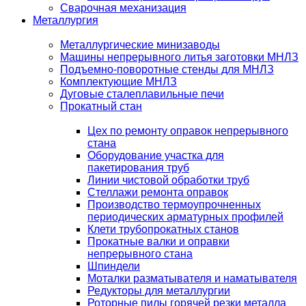
Сварочная механизация
Металлургия
Металлургические минизаводы
Машины непрерывного литья заготовки МНЛЗ
Подъемно-поворотные стенды для МНЛЗ
Комплектующие МНЛЗ
Дуговые сталеплавильные печи
Прокатный стан
Цех по ремонту оправок непрерывного
стана
Оборудование участка для
пакетирования труб
Линии чистовой обработки труб
Стеллажи ремонта оправок
Производство термоупрочненных
периодических арматурных профилей
Клети трубопрокатных станов
Прокатные валки и оправки
непрерывного стана
Шпиндели
Моталки разматывателя и наматывателя
Редукторы для металлургии
Роторные пилы горячей резки металла