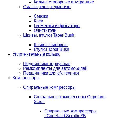
Кольца стопорные внутренние
Смазки, клеи, герметики
Смазки
Клеи
Герметики и фиксаторы
Очистители
Шкивы, втулки Taper Bush
Шкивы клиновые
Втулки Taper Bush
Уплотнительные кольца
Подшипники корпусные
Ремкомплекты для автомобилей
Подшипники для с/х техники
Компрессоры
Спиральные компрессоры
Спиральные компрессоры Copeland
Scroll
Спиральные компрессоры
«Copeland Scroll» ZB