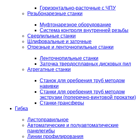
Горизонтально-расточные с ЧПУ
Резьбонарезные станки
Муфтонарезное оборудование
Система контроля внутренней резьбы
Сверлильные станки
Шлифовальные и заточные
Отрезные и ленточнопильные станки
Ленточнопильные станки
Заточка твердосплавных дисковых пил
Агрегатные станки
Станок для оребрения труб методом
навивки
Станки для оребрения труб методом
экструзии (поперечно-винтовой прокатки)
Станки-трансферы
Гибка
Листоправильное
Автоматические и полуавтоматические
панелегибы
Линии профилирования