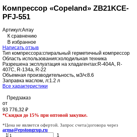
Компрессор «Copeland» ZB21KCE-
PFJ-551
Артикул:
Array
К сравнению
В избранное
Написать отзыв
Тип компрессора:
спиральный герметичный компрессор
Область использования:
холодильная техника
Разрешена эксплуатация на хладагентах:
R-404А, R-
407C, R-134a, R-22
Объемная производительность, м3/ч:
8.6
Заправка маслом, л:
1.2 л
Все характеристики
Предзаказ
от
93 776,32
₽
*Скидки до 15% при оптовой закупке.
*Цена не является офертой. Запрос счета/договора через
arma@epstongrup.ru
1
1