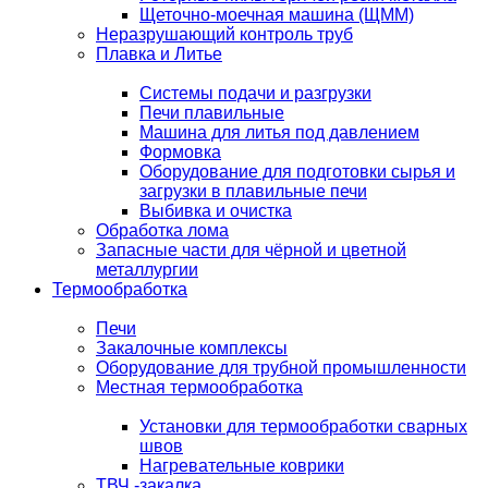
Щеточно-моечная машина (ЩММ)
Неразрушающий контроль труб
Плавка и Литье
Системы подачи и разгрузки
Печи плавильные
Машина для литья под давлением
Формовка
Оборудование для подготовки сырья и
загрузки в плавильные печи
Выбивка и очистка
Обработка лома
Запасные части для чёрной и цветной
металлургии
Термообработка
Печи
Закалочные комплексы
Оборудование для трубной промышленности
Местная термообработка
Установки для термообработки сварных
швов
Нагревательные коврики
ТВЧ -закалка