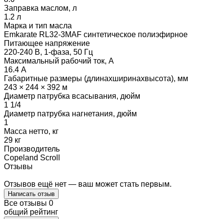
Заправка маслом, л
1.2 л
Марка и тип масла
Emkarate RL32-3MAF синтетическое полиэфирное
Питающее напряжение
220-240 В, 1-фаза, 50 Гц
Максимальный рабочий ток, А
16.4 А
Габаритные размеры (длинаxширинаxвысота), мм
243 × 244 × 392 м
Диаметр патрубка всасывания, дюйм
1 1/4
Диаметр патрубка нагнетания, дюйм
1
Масса нетто, кг
29 кг
Производитель
Copeland Scroll
Отзывы
Отзывов ещё нет — ваш может стать первым.
Написать отзыв
Все отзывы
0
общий рейтинг