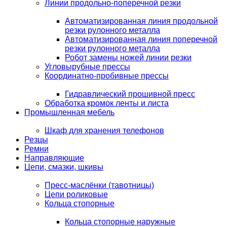
Линии продольно-поперечной резки
Автоматизированная линия продольной
резки рулонного металла
Автоматизированная линия поперечной
резки рулонного металла
Робот замены ножей линии резки
Угловырубные прессы
Координатно-пробивные прессы
Гидравлический прошивной пресс
Обработка кромок ленты и листа
Промышленная мебель
Шкаф для хранения телефонов
Резцы
Ремни
Направляющие
Цепи, смазки, шкивы
Пресс-маслёнки (тавотницы)
Цепи роликовые
Кольца стопорные
Кольца стопорные наружные