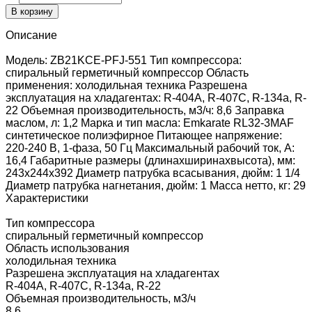
В корзину
Описание
Модель: ZB21KCE-PFJ-551 Тип компрессора:
спиральный герметичный компрессор Область
применения: холодильная техника Разрешена
эксплуатация на хладагентах: R-404А, R-407C, R-134a, R-
22 Объемная производительность, м3/ч: 8,6 Заправка
маслом, л: 1,2 Марка и тип масла: Emkarate RL32-3MAF
синтетическое полиэфирное Питающее напряжение:
220-240 В, 1-фаза, 50 Гц Максимальный рабочий ток, А:
16,4 Габаритные размеры (длинаxширинаxвысота), мм:
243x244x392 Диаметр патрубка всасывания, дюйм: 1 1/4
Диаметр патрубка нагнетания, дюйм: 1 Масса нетто, кг: 29
Характеристики
Тип компрессора
спиральный герметичный компрессор
Область использования
холодильная техника
Разрешена эксплуатация на хладагентах
R-404А, R-407C, R-134a, R-22
Объемная производительность, м3/ч
8.6