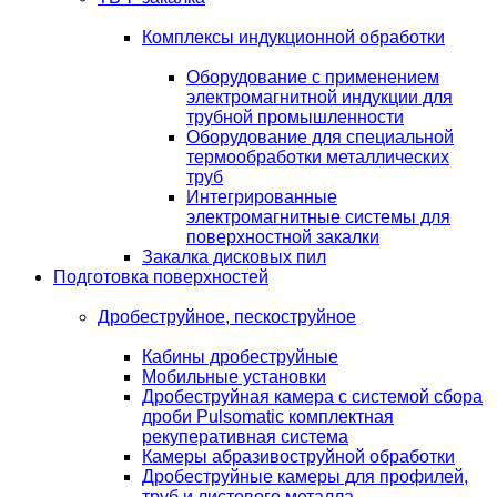
Комплексы индукционной обработки
Оборудование с применением
электромагнитной индукции для
трубной промышленности
Оборудование для специальной
термообработки металлических
труб
Интегрированные
электромагнитные системы для
поверхностной закалки
Закалка дисковых пил
Подготовка поверхностей
Дробеструйное, пескоструйное
Кабины дробеструйные
Мобильные установки
Дробеструйная камера с системой сбора
дроби Pulsomatic комплектная
рекуперативная система
Камеры абразивоструйной обработки
Дробеструйные камеры для профилей,
труб и листового металла