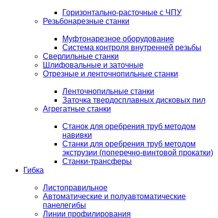
Горизонтально-расточные с ЧПУ
Резьбонарезные станки
Муфтонарезное оборудование
Система контроля внутренней резьбы
Сверлильные станки
Шлифовальные и заточные
Отрезные и ленточнопильные станки
Ленточнопильные станки
Заточка твердосплавных дисковых пил
Агрегатные станки
Станок для оребрения труб методом
навивки
Станки для оребрения труб методом
экструзии (поперечно-винтовой прокатки)
Станки-трансферы
Гибка
Листоправильное
Автоматические и полуавтоматические
панелегибы
Линии профилирования