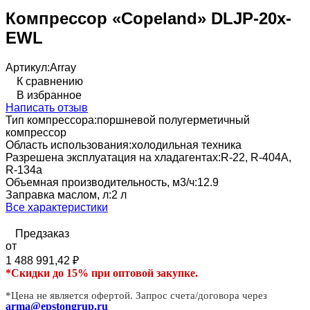
Компрессор «Copeland» DLJP-20x-
EWL
Артикул:
Array
К сравнению
В избранное
Написать отзыв
Тип компрессора:
поршневой полугерметичный
компрессор
Область использования:
холодильная техника
Разрешена эксплуатация на хладагентах:
R-22, R-404A,
R-134a
Объемная производительность, м3/ч:
12.9
Заправка маслом, л:
2 л
Все характеристики
Предзаказ
от
1 488 991,42
₽
*Скидки до 15% при оптовой закупке.
*Цена не является офертой. Запрос счета/договора через
arma@epstongrup.ru