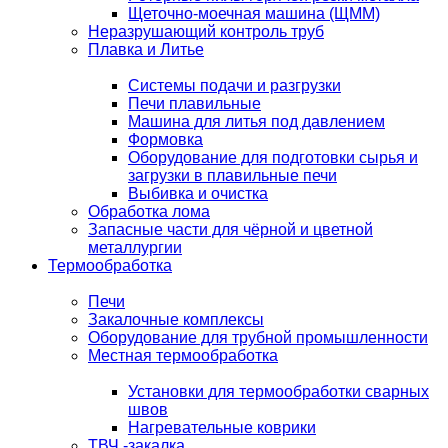
Щеточно-моечная машина (ЩММ)
Неразрушающий контроль труб
Плавка и Литье
Системы подачи и разгрузки
Печи плавильные
Машина для литья под давлением
Формовка
Оборудование для подготовки сырья и
загрузки в плавильные печи
Выбивка и очистка
Обработка лома
Запасные части для чёрной и цветной
металлургии
Термообработка
Печи
Закалочные комплексы
Оборудование для трубной промышленности
Местная термообработка
Установки для термообработки сварных
швов
Нагревательные коврики
ТВЧ -закалка