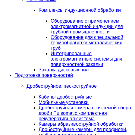
Комплексы индукционной обработки
Оборудование с применением
электромагнитной индукции для
трубной промышленности
Оборудование для специальной
термообработки металлических
труб
Интегрированные
электромагнитные системы для
поверхностной закалки
Закалка дисковых пил
Подготовка поверхностей
Дробеструйное, пескоструйное
Кабины дробеструйные
Мобильные установки
Дробеструйная камера с системой сбора
дроби Pulsomatic комплектная
рекуперативная система
Камеры абразивоструйной обработки
Дробеструйные камеры для профилей,
труб и листового металла