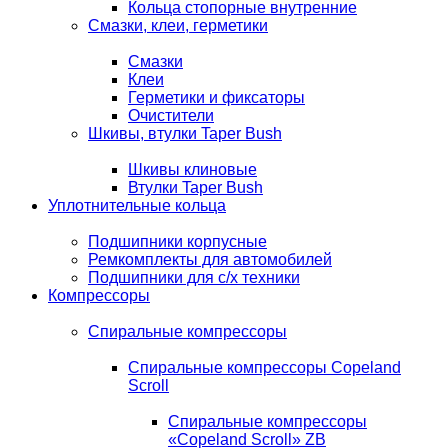
Кольца стопорные внутренние
Смазки, клеи, герметики
Смазки
Клеи
Герметики и фиксаторы
Очистители
Шкивы, втулки Taper Bush
Шкивы клиновые
Втулки Taper Bush
Уплотнительные кольца
Подшипники корпусные
Ремкомплекты для автомобилей
Подшипники для с/х техники
Компрессоры
Спиральные компрессоры
Спиральные компрессоры Copeland
Scroll
Спиральные компрессоры
«Copeland Scroll» ZB