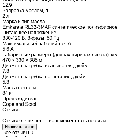
12.9
Заправка маслом, л
2 л
Марка и тип масла
Emkarate RL32-3MAF синтетическое полиэфирное
Питающее напряжение
380-420 В, 3-фазы, 50 Гц
Максимальный рабочий ток, А
5.6 А
Габаритные размеры (длинаxширинаxвысота), мм
470 × 330 × 385 м
Диаметр патрубка всасывания, дюйм
7/8
Диаметр патрубка нагнетания, дюйм
5/8
Масса нетто, кг
84 кг
Производитель
Copeland Scroll
Отзывы
Отзывов ещё нет — ваш может стать первым.
Написать отзыв
Все отзывы
0