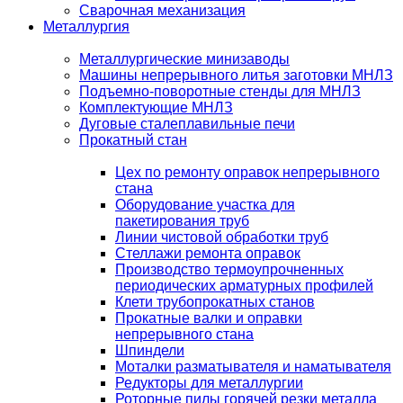
Сварочная механизация
Металлургия
Металлургические минизаводы
Машины непрерывного литья заготовки МНЛЗ
Подъемно-поворотные стенды для МНЛЗ
Комплектующие МНЛЗ
Дуговые сталеплавильные печи
Прокатный стан
Цех по ремонту оправок непрерывного
стана
Оборудование участка для
пакетирования труб
Линии чистовой обработки труб
Стеллажи ремонта оправок
Производство термоупрочненных
периодических арматурных профилей
Клети трубопрокатных станов
Прокатные валки и оправки
непрерывного стана
Шпиндели
Моталки разматывателя и наматывателя
Редукторы для металлургии
Роторные пилы горячей резки металла