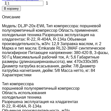
1
1
В корзину
Описание
Модель: DLJP-20x-EWL Тип компрессора: поршневой
полугерметичный компрессор Область применения:
холодильная техника Разрешена эксплуатация на
хладагентах: R-22, R-404A, R-134a Объемная
производительность, м3/ч: 12,9 Заправка маслом, л: 2
Марка и тип масла: Emkarate RL32-3MAF синтетическое
полиэфирное Питающее напряжение: 380-420 В, 3-фазы,
50 Гц Максимальный рабочий ток, А: 5,6 Габаритные
размеры (длинаxширинаxвысота), мм: 470x330x385
Диаметр патрубка всасывания, дюйм: 7/8 Диаметр
патрубка нагнетания, дюйм: 5/8 Масса нетто, кг: 84
Характеристики
Тип компрессора
поршневой полугерметичный компрессор
Область использования
холодильная техника
Разрешена эксплуатация на хладагентах
R-22, R-404A, R-134a
Объемная производительность, м3/ч