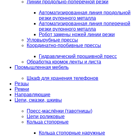
Линии продольно-поперечной резки
Автоматизированная линия продольной
резки рулонного металла
Автоматизированная линия поперечной
резки рулонного металла
Робот замены ножей линии резки
Угловырубные прессы
Координатно-пробивные прессы
Гидравлический прошивной пресс
Обработка кромок ленты и листа
Промышленная мебель
Шкаф для хранения телефонов
Резцы
Ремни
Направляющие
Цепи, смазки, шкивы
Пресс-маслёнки (тавотницы)
Цепи роликовые
Кольца стопорные
Кольца стопорные наружные